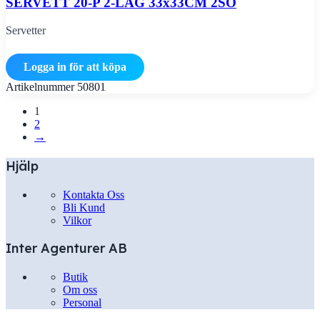
SERVETT 20-P 2-LAG 33x33CM 2SO
Servetter
Logga in för att köpa
Artikelnummer
50801
1
2
→
Hjälp
Kontakta Oss
Bli Kund
Vilkor
Inter Agenturer AB
Butik
Om oss
Personal