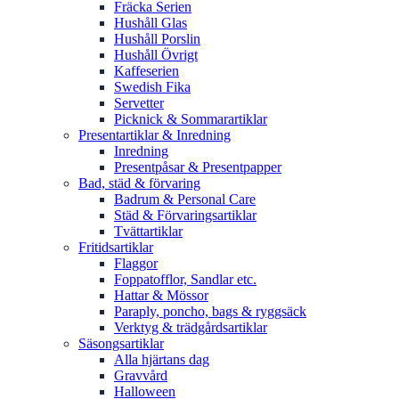
Fräcka Serien
Hushåll Glas
Hushåll Porslin
Hushåll Övrigt
Kaffeserien
Swedish Fika
Servetter
Picknick & Sommarartiklar
Presentartiklar & Inredning
Inredning
Presentpåsar & Presentpapper
Bad, städ & förvaring
Badrum & Personal Care
Städ & Förvaringsartiklar
Tvättartiklar
Fritidsartiklar
Flaggor
Foppatofflor, Sandlar etc.
Hattar & Mössor
Paraply, poncho, bags & ryggsäck
Verktyg & trädgårdsartiklar
Säsongsartiklar
Alla hjärtans dag
Gravvård
Halloween