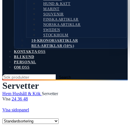
HUND & KATT
MARINT
SOUVENIR
FINSKA ARTIKLAR
NORSKA ARTIKLAR
SWEDEN
STOCKHOLM
10-KRONORSARTIKLAR
REA-ARTIKLAR (50%)
KONTAKTA OSS
BLI KUND
PERSONAL
OM OSS
Search
Servetter
Hem
Hushåll & Kök
Servetter
Visa
24
36
48
Visa sidopanel