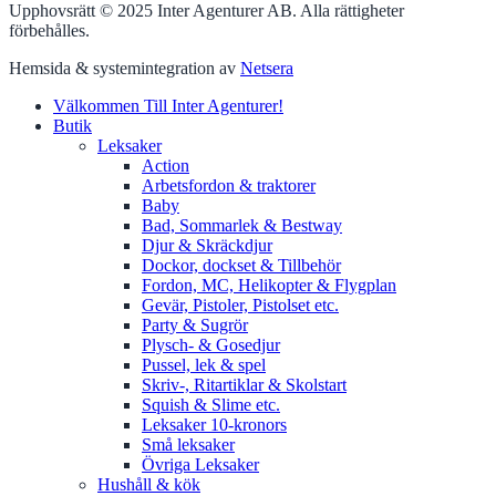
Upphovsrätt © 2025 Inter Agenturer AB. Alla rättigheter
förbehålles.
Hemsida & systemintegration av
Netsera
Välkommen Till Inter Agenturer!
Butik
Leksaker
Action
Arbetsfordon & traktorer
Baby
Bad, Sommarlek & Bestway
Djur & Skräckdjur
Dockor, dockset & Tillbehör
Fordon, MC, Helikopter & Flygplan
Gevär, Pistoler, Pistolset etc.
Party & Sugrör
Plysch- & Gosedjur
Pussel, lek & spel
Skriv-, Ritartiklar & Skolstart
Squish & Slime etc.
Leksaker 10-kronors
Små leksaker
Övriga Leksaker
Hushåll & kök