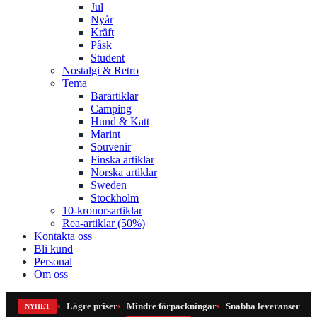
Jul
Nyår
Kräft
Påsk
Student
Nostalgi & Retro
Tema
Barartiklar
Camping
Hund & Katt
Marint
Souvenir
Finska artiklar
Norska artiklar
Sweden
Stockholm
10-kronorsartiklar
Rea-artiklar (50%)
Kontakta oss
Bli kund
Personal
Om oss
Lägre priser
Mindre förpackningar
Snabba leveranser
NYHET