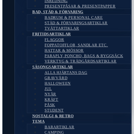
INREDNING
PRESENTPÅSAR & PRESENTPAPPER
BAD, STÄD & FÖRVARING
BADRUM & PERSONAL CARE
STÄD & FÖRVARINGSARTIKLAR
TVÄTTARTIKLAR
FRITIDSARTIKLAR
FLAGGOR
FOPPATOFFLOR, SANDLAR ETC.
HATTAR & MÖSSOR
PARAPLY, PONCHO, BAGS & RYGGSÄCK
VERKTYG & TRÄDGÅRDSARTIKLAR
SÄSONGSARTIKLAR
ALLA HJÄRTANS DAG
GRAVVÅRD
HALLOWEEN
JUL
NYÅR
KRÄFT
PÅSK
STUDENT
NOSTALGI & RETRO
TEMA
BARARTIKLAR
CAMPING