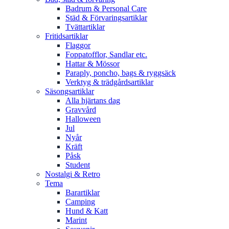
Badrum & Personal Care
Städ & Förvaringsartiklar
Tvättartiklar
Fritidsartiklar
Flaggor
Foppatofflor, Sandlar etc.
Hattar & Mössor
Paraply, poncho, bags & ryggsäck
Verktyg & trädgårdsartiklar
Säsongsartiklar
Alla hjärtans dag
Gravvård
Halloween
Jul
Nyår
Kräft
Påsk
Student
Nostalgi & Retro
Tema
Barartiklar
Camping
Hund & Katt
Marint