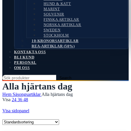
HUND & KATT
MARINT
SOUVENIR
FINSKA ARTIKLAR
NORSKA ARTIKLAR
SWEDEN
STOCKHOLM
10-KRONORSARTIKLAR
REA-ARTIKLAR (50%)
KONTAKTA OSS
BLI KUND
PERSONAL
OM OSS
Search
Alla hjärtans dag
Hem
Säsongsartiklar
Alla hjärtans dag
Visa
24
36
48
Visa sidopanel