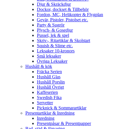
Djur & Skräckdjur
Dockor, dockset & Tillbehör
Fordon, MC, Helikopter & Flygplan
Gevär, Pistoler, Pistolset etc.
Party & Sugrör
Plysch- & Gosedjur
Pussel, lek & spel
Skriv-, Ritartiklar & Skolstart
Squish & Slime etc.
Leksaker 10-kronors
Små leksaker
Övriga Leksaker
Hushåll & kök
Fräcka Serien
Hushåll Glas
Hushåll Porslin
Hushåll Övrigt
Kaffeserien
Swedish Fika
Servetter
Picknick & Sommarartiklar
Presentartiklar & Inredning
Inredning
Presentpåsar & Presentpapper
Bad, städ & förvaring