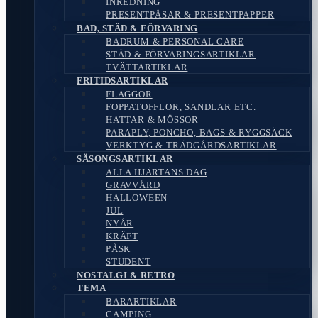
INREDNING
PRESENTPÅSAR & PRESENTPAPPER
BAD, STÄD & FÖRVARING
BADRUM & PERSONAL CARE
STÄD & FÖRVARINGSARTIKLAR
TVÄTTARTIKLAR
FRITIDSARTIKLAR
FLAGGOR
FOPPATOFFLOR, SANDLAR ETC.
HATTAR & MÖSSOR
PARAPLY, PONCHO, BAGS & RYGGSÄCK
VERKTYG & TRÄDGÅRDSARTIKLAR
SÄSONGSARTIKLAR
ALLA HJÄRTANS DAG
GRAVVÅRD
HALLOWEEN
JUL
NYÅR
KRÄFT
PÅSK
STUDENT
NOSTALGI & RETRO
TEMA
BARARTIKLAR
CAMPING