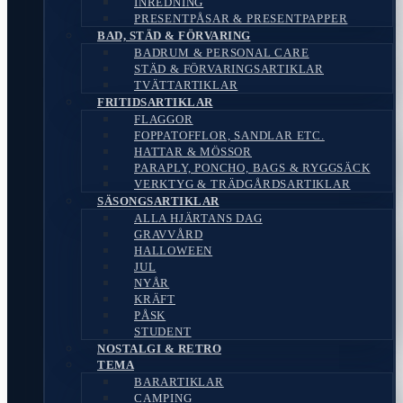
INREDNING
PRESENTPÅSAR & PRESENTPAPPER
BAD, STÄD & FÖRVARING
BADRUM & PERSONAL CARE
STÄD & FÖRVARINGSARTIKLAR
TVÄTTARTIKLAR
FRITIDSARTIKLAR
FLAGGOR
FOPPATOFFLOR, SANDLAR ETC.
HATTAR & MÖSSOR
PARAPLY, PONCHO, BAGS & RYGGSÄCK
VERKTYG & TRÄDGÅRDSARTIKLAR
SÄSONGSARTIKLAR
ALLA HJÄRTANS DAG
GRAVVÅRD
HALLOWEEN
JUL
NYÅR
KRÄFT
PÅSK
STUDENT
NOSTALGI & RETRO
TEMA
BARARTIKLAR
CAMPING