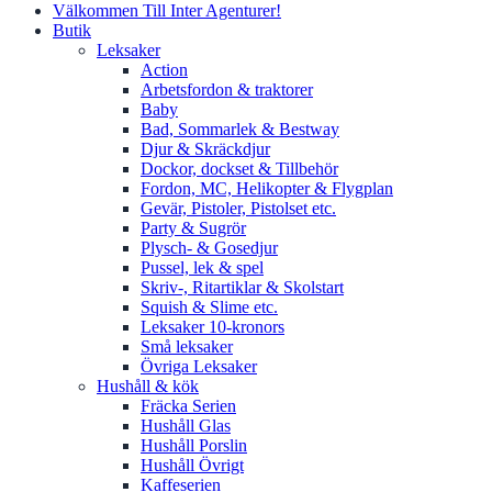
Välkommen Till Inter Agenturer!
Butik
Leksaker
Action
Arbetsfordon & traktorer
Baby
Bad, Sommarlek & Bestway
Djur & Skräckdjur
Dockor, dockset & Tillbehör
Fordon, MC, Helikopter & Flygplan
Gevär, Pistoler, Pistolset etc.
Party & Sugrör
Plysch- & Gosedjur
Pussel, lek & spel
Skriv-, Ritartiklar & Skolstart
Squish & Slime etc.
Leksaker 10-kronors
Små leksaker
Övriga Leksaker
Hushåll & kök
Fräcka Serien
Hushåll Glas
Hushåll Porslin
Hushåll Övrigt
Kaffeserien