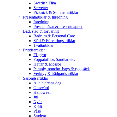
Swedish Fika
Servetter
Picknick & Sommarartiklar
Presentartiklar & Inredning
Inredning
Presentpåsar & Presentpapper
Bad, städ & förvaring
Badrum & Personal Care
Städ & Förvaringsartiklar
Tvättartiklar
Fritidsartiklar
Flaggor
Foppatofflor, Sandlar etc.
Hattar & Mössor
Paraply, poncho, bags & ryggsäck
Verktyg & trädgårdsartiklar
Säsongsartiklar
Alla hjärtans dag
Gravvård
Halloween
Jul
Nyår
Kräft
Påsk
Student