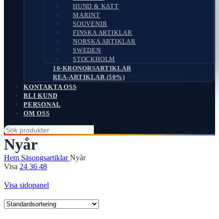
HUND & KATT
MARINT
SOUVENIR
FINSKA ARTIKLAR
NORSKA ARTIKLAR
SWEDEN
STOCKHOLM
10-KRONORSARTIKLAR
REA-ARTIKLAR (50%)
KONTAKTA OSS
BLI KUND
PERSONAL
OM OSS
Search
Nyår
Hem
Säsongsartiklar
Nyår
Visa
24
36
48
Visa sidopanel