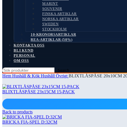
MARINT
SOUVENIR
FINSKA ARTIKLAR
NORSKA ARTIKLAR
SWEDEN
STOCKHOLM
10-KRONORSARTIKLAR
REA-ARTIKLAR (50%)
KONTAKTA OSS
BLI KUND
PERSONAL
OM OSS
Search
Hem
Hushåll & Kök
Hushåll Övrigt
BLIXTLÅSPÅSE 20x10CM 2
BLIXTLÅSPÅSE 23x15CM 15-PACK
Back to products
BRICKA FIA-SPEL D:32CM