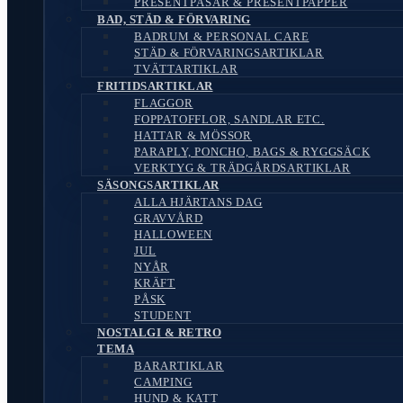
PRESENTPÅSAR & PRESENTPAPPER
BAD, STÄD & FÖRVARING
BADRUM & PERSONAL CARE
STÄD & FÖRVARINGSARTIKLAR
TVÄTTARTIKLAR
FRITIDSARTIKLAR
FLAGGOR
FOPPATOFFLOR, SANDLAR ETC.
HATTAR & MÖSSOR
PARAPLY, PONCHO, BAGS & RYGGSÄCK
VERKTYG & TRÄDGÅRDSARTIKLAR
SÄSONGSARTIKLAR
ALLA HJÄRTANS DAG
GRAVVÅRD
HALLOWEEN
JUL
NYÅR
KRÄFT
PÅSK
STUDENT
NOSTALGI & RETRO
TEMA
BARARTIKLAR
CAMPING
HUND & KATT