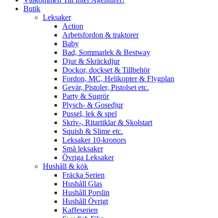
Butik
Leksaker
Action
Arbetsfordon & traktorer
Baby
Bad, Sommarlek & Bestway
Djur & Skräckdjur
Dockor, dockset & Tillbehör
Fordon, MC, Helikopter & Flygplan
Gevär, Pistoler, Pistolset etc.
Party & Sugrör
Plysch- & Gosedjur
Pussel, lek & spel
Skriv-, Ritartiklar & Skolstart
Squish & Slime etc.
Leksaker 10-kronors
Små leksaker
Övriga Leksaker
Hushåll & kök
Fräcka Serien
Hushåll Glas
Hushåll Porslin
Hushåll Övrigt
Kaffeserien