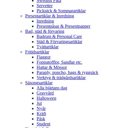
Swedish Fika
Servetter
Picknick & Sommarartiklar
Presentartiklar & Inredning
Inredning
Presentpåsar & Presentpapper
Bad, städ & förvaring
Badrum & Personal Care
Städ & Förvaringsartiklar
Tvättartiklar
Fritidsartiklar
Flaggor
Foppatofflor, Sandlar etc.
Hattar & Mössor
Paraply, poncho, bags & ryggsäck
Verktyg & trädgårdsartiklar
Säsongsartiklar
Alla hjärtans dag
Gravvård
Halloween
Jul
Nyår
Kräft
Påsk
Student