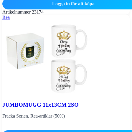
Logga in för att köpa
Artikelnummer
23174
Rea
JUMBOMUGG 11x13CM 2SO
Fräcka Serien
,
Rea-artiklar (50%)