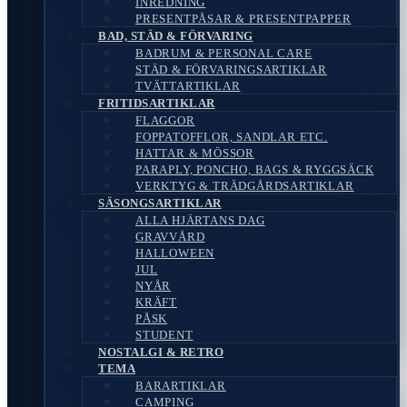
INREDNING
PRESENTPÅSAR & PRESENTPAPPER
BAD, STÄD & FÖRVARING
BADRUM & PERSONAL CARE
STÄD & FÖRVARINGSARTIKLAR
TVÄTTARTIKLAR
FRITIDSARTIKLAR
FLAGGOR
FOPPATOFFLOR, SANDLAR ETC.
HATTAR & MÖSSOR
PARAPLY, PONCHO, BAGS & RYGGSÄCK
VERKTYG & TRÄDGÅRDSARTIKLAR
SÄSONGSARTIKLAR
ALLA HJÄRTANS DAG
GRAVVÅRD
HALLOWEEN
JUL
NYÅR
KRÄFT
PÅSK
STUDENT
NOSTALGI & RETRO
TEMA
BARARTIKLAR
CAMPING