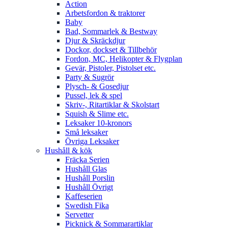
Action
Arbetsfordon & traktorer
Baby
Bad, Sommarlek & Bestway
Djur & Skräckdjur
Dockor, dockset & Tillbehör
Fordon, MC, Helikopter & Flygplan
Gevär, Pistoler, Pistolset etc.
Party & Sugrör
Plysch- & Gosedjur
Pussel, lek & spel
Skriv-, Ritartiklar & Skolstart
Squish & Slime etc.
Leksaker 10-kronors
Små leksaker
Övriga Leksaker
Hushåll & kök
Fräcka Serien
Hushåll Glas
Hushåll Porslin
Hushåll Övrigt
Kaffeserien
Swedish Fika
Servetter
Picknick & Sommarartiklar