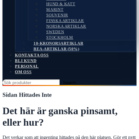
HUND & KATT
MARINT
SOUVENIR
FINSKA ARTIKLAR
NORSKA ARTIKLAR
SWEDEN
STOCKHOLM
10-KRONORSARTIKLAR
REA-ARTIKLAR (50%)
KONTAKTA OSS
BLI KUND
PERSONAL
OM OSS
Search
Sidan Hittades Inte
Det här är ganska pinsamt,
eller hur?
Det verkar som att ingenting hittades på den här platsen. Gör ett nytt