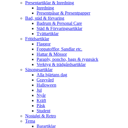
Presentartiklar & Inredning
Inredning
Presentpåsar & Presentpapper
Bad, städ & förvaring
Badrum & Personal Care
Städ & Förvaringsartiklar
Tvättartiklar
Fritidsartiklar
Flaggor
Foppatofflor, Sandlar etc.
Hattar & Mössor
Paraply, poncho, bags & ryggsäck
Verktyg & trädgårdsartiklar
Säsongsartiklar
Alla hjärtans dag
Gravvård
Halloween
Jul
Nyår
Kräft
Påsk
Student
Nostalgi & Retro
Tema
Barartiklar