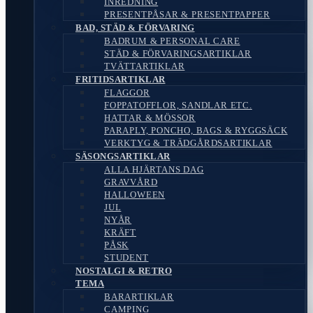
INREDNING
PRESENTPÅSAR & PRESENTPAPPER
BAD, STÄD & FÖRVARING
BADRUM & PERSONAL CARE
STÄD & FÖRVARINGSARTIKLAR
TVÄTTARTIKLAR
FRITIDSARTIKLAR
FLAGGOR
FOPPATOFFLOR, SANDLAR ETC.
HATTAR & MÖSSOR
PARAPLY, PONCHO, BAGS & RYGGSÄCK
VERKTYG & TRÄDGÅRDSARTIKLAR
SÄSONGSARTIKLAR
ALLA HJÄRTANS DAG
GRAVVÅRD
HALLOWEEN
JUL
NYÅR
KRÄFT
PÅSK
STUDENT
NOSTALGI & RETRO
TEMA
BARARTIKLAR
CAMPING