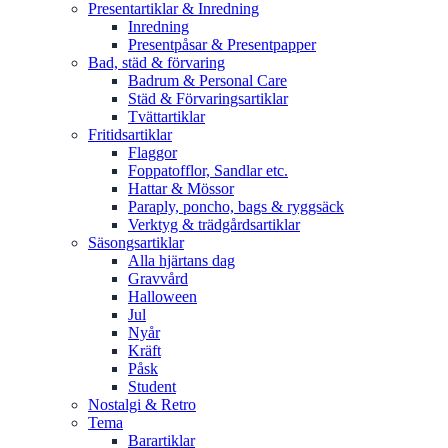
Presentartiklar & Inredning
Inredning
Presentpåsar & Presentpapper
Bad, städ & förvaring
Badrum & Personal Care
Städ & Förvaringsartiklar
Tvättartiklar
Fritidsartiklar
Flaggor
Foppatofflor, Sandlar etc.
Hattar & Mössor
Paraply, poncho, bags & ryggsäck
Verktyg & trädgårdsartiklar
Säsongsartiklar
Alla hjärtans dag
Gravvård
Halloween
Jul
Nyår
Kräft
Påsk
Student
Nostalgi & Retro
Tema
Barartiklar