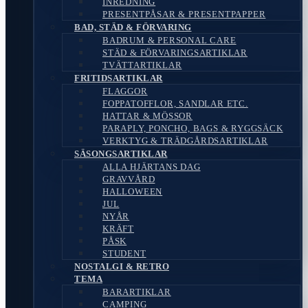
INREDNING
PRESENTPÅSAR & PRESENTPAPPER
BAD, STÄD & FÖRVARING
BADRUM & PERSONAL CARE
STÄD & FÖRVARINGSARTIKLAR
TVÄTTARTIKLAR
FRITIDSARTIKLAR
FLAGGOR
FOPPATOFFLOR, SANDLAR ETC.
HATTAR & MÖSSOR
PARAPLY, PONCHO, BAGS & RYGGSÄCK
VERKTYG & TRÄDGÅRDSARTIKLAR
SÄSONGSARTIKLAR
ALLA HJÄRTANS DAG
GRAVVÅRD
HALLOWEEN
JUL
NYÅR
KRÄFT
PÅSK
STUDENT
NOSTALGI & RETRO
TEMA
BARARTIKLAR
CAMPING