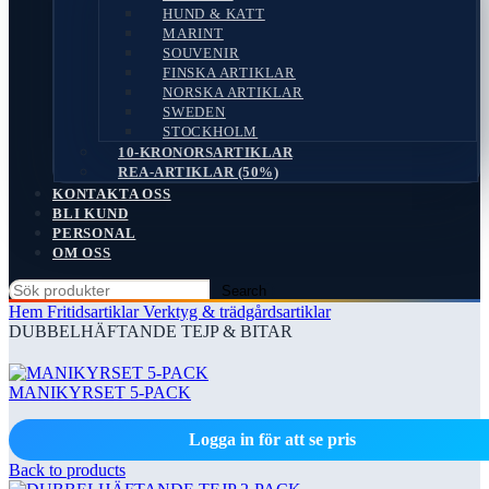
HUND & KATT
MARINT
SOUVENIR
FINSKA ARTIKLAR
NORSKA ARTIKLAR
SWEDEN
STOCKHOLM
10-KRONORSARTIKLAR
REA-ARTIKLAR (50%)
KONTAKTA OSS
BLI KUND
PERSONAL
OM OSS
Search
Hem
Fritidsartiklar
Verktyg & trädgårdsartiklar
DUBBELHÄFTANDE TEJP & BITAR
MANIKYRSET 5-PACK
Logga in för att se pris
Back to products