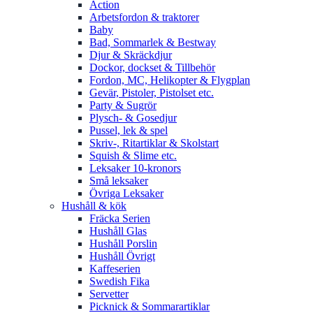
Action
Arbetsfordon & traktorer
Baby
Bad, Sommarlek & Bestway
Djur & Skräckdjur
Dockor, dockset & Tillbehör
Fordon, MC, Helikopter & Flygplan
Gevär, Pistoler, Pistolset etc.
Party & Sugrör
Plysch- & Gosedjur
Pussel, lek & spel
Skriv-, Ritartiklar & Skolstart
Squish & Slime etc.
Leksaker 10-kronors
Små leksaker
Övriga Leksaker
Hushåll & kök
Fräcka Serien
Hushåll Glas
Hushåll Porslin
Hushåll Övrigt
Kaffeserien
Swedish Fika
Servetter
Picknick & Sommarartiklar