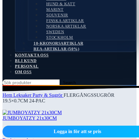
HUND & KATT
MARINT
SOUVENIR
FINSKA ARTIKLAR
NORSKA ARTIKLAR
SWEDEN
STOCKHOLM
10-KRONORSARTIKLAR
REA-ARTIKLAR (50%)
KONTAKTA OSS
BLI KUND
PERSONAL
OM OSS
Search
Hem
Leksaker
Party & Sugrör
FLERGÅNGSSUGRÖR
19.5×0.7CM 24-PAC
JUMBOYATZY 21x30CM
Logga in för att se pris