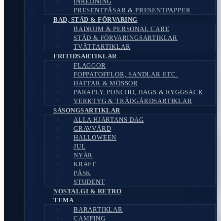
INREDNING
PRESENTPÅSAR & PRESENTPAPPER
BAD, STÄD & FÖRVARING
BADRUM & PERSONAL CARE
STÄD & FÖRVARINGSARTIKLAR
TVÄTTARTIKLAR
FRITIDSARTIKLAR
FLAGGOR
FOPPATOFFLOR, SANDLAR ETC.
HATTAR & MÖSSOR
PARAPLY, PONCHO, BAGS & RYGGSÄCK
VERKTYG & TRÄDGÅRDSARTIKLAR
SÄSONGSARTIKLAR
ALLA HJÄRTANS DAG
GRAVVÅRD
HALLOWEEN
JUL
NYÅR
KRÄFT
PÅSK
STUDENT
NOSTALGI & RETRO
TEMA
BARARTIKLAR
CAMPING