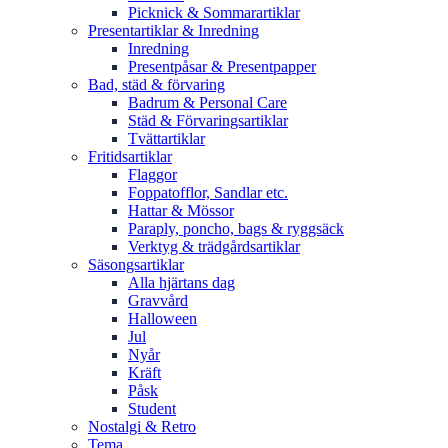
Picknick & Sommarartiklar
Presentartiklar & Inredning
Inredning
Presentpåsar & Presentpapper
Bad, städ & förvaring
Badrum & Personal Care
Städ & Förvaringsartiklar
Tvättartiklar
Fritidsartiklar
Flaggor
Foppatofflor, Sandlar etc.
Hattar & Mössor
Paraply, poncho, bags & ryggsäck
Verktyg & trädgårdsartiklar
Säsongsartiklar
Alla hjärtans dag
Gravvård
Halloween
Jul
Nyår
Kräft
Påsk
Student
Nostalgi & Retro
Tema