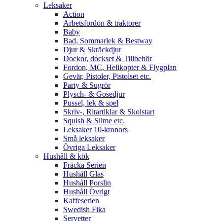
Leksaker
Action
Arbetsfordon & traktorer
Baby
Bad, Sommarlek & Bestway
Djur & Skräckdjur
Dockor, dockset & Tillbehör
Fordon, MC, Helikopter & Flygplan
Gevär, Pistoler, Pistolset etc.
Party & Sugrör
Plysch- & Gosedjur
Pussel, lek & spel
Skriv-, Ritartiklar & Skolstart
Squish & Slime etc.
Leksaker 10-kronors
Små leksaker
Övriga Leksaker
Hushåll & kök
Fräcka Serien
Hushåll Glas
Hushåll Porslin
Hushåll Övrigt
Kaffeserien
Swedish Fika
Servetter