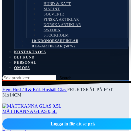
HUND & KATT
MARINT
SOUVENIR
FINSKA ARTIKLAR
NORSKA ARTIKLAR
SWEDEN
STOCKHOLM
10-KRONORSARTIKLAR
REA-ARTIKLAR (50%)
KONTAKTA OSS
BLI KUND
PERSONAL
OM OSS
Search
Hem
Hushåll & Kök
Hushåll Glas
FRUKTSKÅL PÅ FOT
31x14CM
MÅTTKANNA GLAS 0,5L
Logga in för att se pris