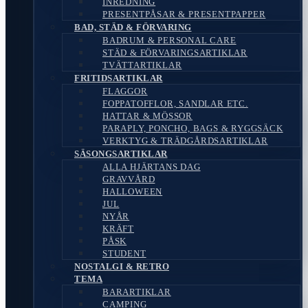
INREDNING
PRESENTPÅSAR & PRESENTPAPPER
BAD, STÄD & FÖRVARING
BADRUM & PERSONAL CARE
STÄD & FÖRVARINGSARTIKLAR
TVÄTTARTIKLAR
FRITIDSARTIKLAR
FLAGGOR
FOPPATOFFLOR, SANDLAR ETC.
HATTAR & MÖSSOR
PARAPLY, PONCHO, BAGS & RYGGSÄCK
VERKTYG & TRÄDGÅRDSARTIKLAR
SÄSONGSARTIKLAR
ALLA HJÄRTANS DAG
GRAVVÅRD
HALLOWEEN
JUL
NYÅR
KRÄFT
PÅSK
STUDENT
NOSTALGI & RETRO
TEMA
BARARTIKLAR
CAMPING