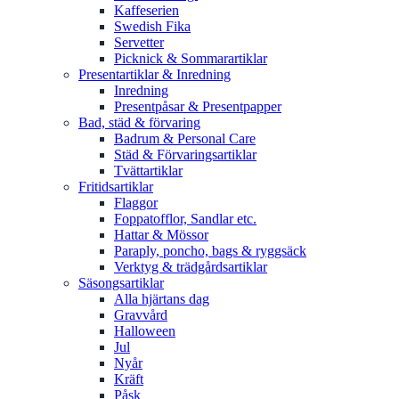
Kaffeserien
Swedish Fika
Servetter
Picknick & Sommarartiklar
Presentartiklar & Inredning
Inredning
Presentpåsar & Presentpapper
Bad, städ & förvaring
Badrum & Personal Care
Städ & Förvaringsartiklar
Tvättartiklar
Fritidsartiklar
Flaggor
Foppatofflor, Sandlar etc.
Hattar & Mössor
Paraply, poncho, bags & ryggsäck
Verktyg & trädgårdsartiklar
Säsongsartiklar
Alla hjärtans dag
Gravvård
Halloween
Jul
Nyår
Kräft
Påsk