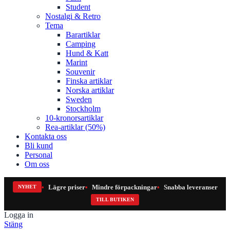
Student
Nostalgi & Retro
Tema
Barartiklar
Camping
Hund & Katt
Marint
Souvenir
Finska artiklar
Norska artiklar
Sweden
Stockholm
10-kronorsartiklar
Rea-artiklar (50%)
Kontakta oss
Bli kund
Personal
Om oss
Lägre priser
Mindre förpackningar
Snabba leveranser
NYHET
TILL BUTIKEN
Logga in
Stäng