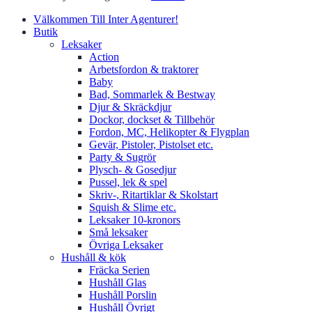
Välkommen Till Inter Agenturer!
Butik
Leksaker
Action
Arbetsfordon & traktorer
Baby
Bad, Sommarlek & Bestway
Djur & Skräckdjur
Dockor, dockset & Tillbehör
Fordon, MC, Helikopter & Flygplan
Gevär, Pistoler, Pistolset etc.
Party & Sugrör
Plysch- & Gosedjur
Pussel, lek & spel
Skriv-, Ritartiklar & Skolstart
Squish & Slime etc.
Leksaker 10-kronors
Små leksaker
Övriga Leksaker
Hushåll & kök
Fräcka Serien
Hushåll Glas
Hushåll Porslin
Hushåll Övrigt