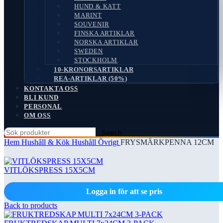
HUND & KATT
MARINT
SOUVENIR
FINSKA ARTIKLAR
NORSKA ARTIKLAR
SWEDEN
STOCKHOLM
10-KRONORSARTIKLAR
REA-ARTIKLAR (50%)
KONTAKTA OSS
BLI KUND
PERSONAL
OM OSS
Search
Hem
Hushåll & Kök
Hushåll Övrigt
FRYSMÄRKPENNA 12CM
VITLÖKSPRESS 15X5CM
Logga in för att se pris
Back to products