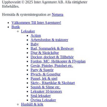
Upphovsrätt © 2025 Inter Agenturer AB. Alla rättigheter
förbehålles.
Hemsida & systemintegration av
Netsera
Välkommen Till Inter Agenturer!
Butik
Leksaker
Action
Arbetsfordon & traktorer
Baby
Bad, Sommarlek & Bestway
Djur & Skräckdjur
Dockor, dockset & Tillbehör
Fordon, MC, Helikopter & Flygplan
Gevär, Pistoler, Pistolset etc.
Party & Sugrör
Plysch- & Gosedjur
Pussel, lek & spel
Skriv-, Ritartiklar & Skolstart
Squish & Slime etc.
Leksaker 10-kronors
Små leksaker
Övriga Leksaker
Hushåll & kök