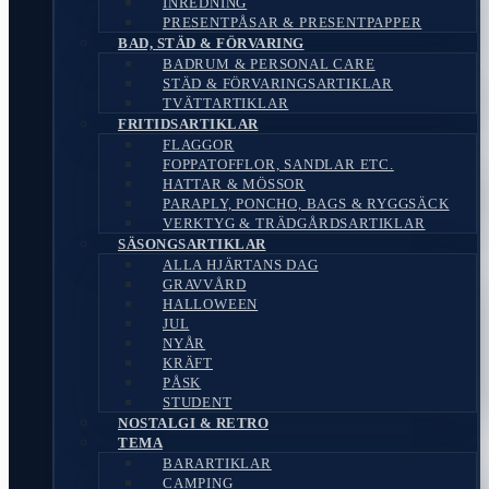
INREDNING
PRESENTPÅSAR & PRESENTPAPPER
BAD, STÄD & FÖRVARING
BADRUM & PERSONAL CARE
STÄD & FÖRVARINGSARTIKLAR
TVÄTTARTIKLAR
FRITIDSARTIKLAR
FLAGGOR
FOPPATOFFLOR, SANDLAR ETC.
HATTAR & MÖSSOR
PARAPLY, PONCHO, BAGS & RYGGSÄCK
VERKTYG & TRÄDGÅRDSARTIKLAR
SÄSONGSARTIKLAR
ALLA HJÄRTANS DAG
GRAVVÅRD
HALLOWEEN
JUL
NYÅR
KRÄFT
PÅSK
STUDENT
NOSTALGI & RETRO
TEMA
BARARTIKLAR
CAMPING