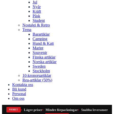
Jul
Nyår
Kräft
Påsk
Student
Nostalgi & Retro
Tema
Barartiklar
Camping
Hund & Katt
Marint
Souvenir
Finska artiklar
Norska artiklar
Sweden
Stockholm
10-kronorsartiklar
Rea-artiklar (50%)
Kontakta oss
Bli kund
Personal
Om oss
Lägre priser
Mindre förpackningar
Snabba leveranser
NYHET