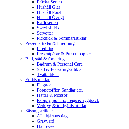
Fräcka Serien
Hushåll Glas
Hushåll Porslin
Hushåll Övrigt
Kaffeserien
Swedish Fika
Servetter
Picknick & Sommarartiklar
Presentartiklar & Inredning
Inredning
Presentpåsar & Presentpapper
Bad, städ & förvaring
Badrum & Personal Care
Städ & Förvaringsartiklar
Tvättartiklar
Fritidsartiklar
Flaggor
Foppatofflor, Sandlar etc.
Hattar & Mössor
Paraply, poncho, bags & ryggsäck
Verktyg & trädgårdsartiklar
Säsongsartiklar
Alla hjärtans dag
Gravvård
Halloween