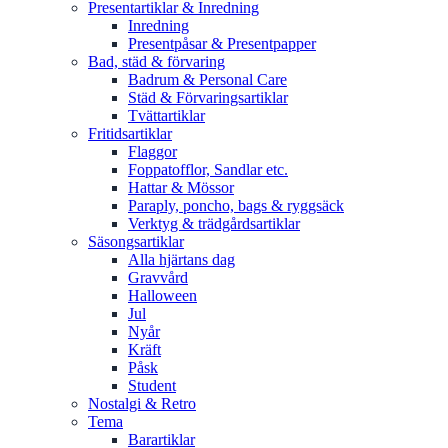
Presentartiklar & Inredning
Inredning
Presentpåsar & Presentpapper
Bad, städ & förvaring
Badrum & Personal Care
Städ & Förvaringsartiklar
Tvättartiklar
Fritidsartiklar
Flaggor
Foppatofflor, Sandlar etc.
Hattar & Mössor
Paraply, poncho, bags & ryggsäck
Verktyg & trädgårdsartiklar
Säsongsartiklar
Alla hjärtans dag
Gravvård
Halloween
Jul
Nyår
Kräft
Påsk
Student
Nostalgi & Retro
Tema
Barartiklar