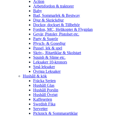
Action
Arbetsfordon & traktorer
Baby
Bad, Sommarlek & Bestway
Djur & Skräckdjur
Dockor, dockset & Tillbehör
Fordon, MC, Helikopter & Flygplan
Gevär, Pistoler, Pistolset etc.
Party & Sugrör
Plysch- & Gosedjur
Pussel, lek & spel
Skriv-, Ritartiklar & Skolstart
Squish & Slime etc.
Leksaker 10-kronors
Små leksaker
Övriga Leksaker
Hushåll & kök
Fräcka Serien
Hushåll Glas
Hushåll Porslin
Hushåll Övrigt
Kaffeserien
Swedish Fika
Servetter
Picknick & Sommarartiklar