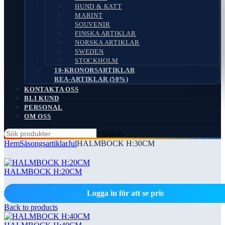
HUND & KATT
MARINT
SOUVENIR
FINSKA ARTIKLAR
NORSKA ARTIKLAR
SWEDEN
STOCKHOLM
10-KRONORSARTIKLAR
REA-ARTIKLAR (50%)
KONTAKTA OSS
BLI KUND
PERSONAL
OM OSS
Search
Hem
Säsongsartiklar
Jul
HALMBOCK H:30CM
HALMBOCK H:20CM
Logga in för att se pris
Back to products