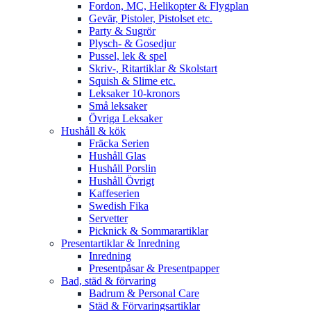
Fordon, MC, Helikopter & Flygplan
Gevär, Pistoler, Pistolset etc.
Party & Sugrör
Plysch- & Gosedjur
Pussel, lek & spel
Skriv-, Ritartiklar & Skolstart
Squish & Slime etc.
Leksaker 10-kronors
Små leksaker
Övriga Leksaker
Hushåll & kök
Fräcka Serien
Hushåll Glas
Hushåll Porslin
Hushåll Övrigt
Kaffeserien
Swedish Fika
Servetter
Picknick & Sommarartiklar
Presentartiklar & Inredning
Inredning
Presentpåsar & Presentpapper
Bad, städ & förvaring
Badrum & Personal Care
Städ & Förvaringsartiklar