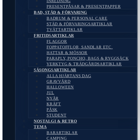
INREDNING
PRESENTPÅSAR & PRESENTPAPPER
BAD, STÄD & FÖRVARING
BADRUM & PERSONAL CARE
STÄD & FÖRVARINGSARTIKLAR
TVÄTTARTIKLAR
FRITIDSARTIKLAR
FLAGGOR
FOPPATOFFLOR, SANDLAR ETC.
HATTAR & MÖSSOR
PARAPLY, PONCHO, BAGS & RYGGSÄCK
VERKTYG & TRÄDGÅRDSARTIKLAR
SÄSONGSARTIKLAR
ALLA HJÄRTANS DAG
GRAVVÅRD
HALLOWEEN
JUL
NYÅR
KRÄFT
PÅSK
STUDENT
NOSTALGI & RETRO
TEMA
BARARTIKLAR
CAMPING