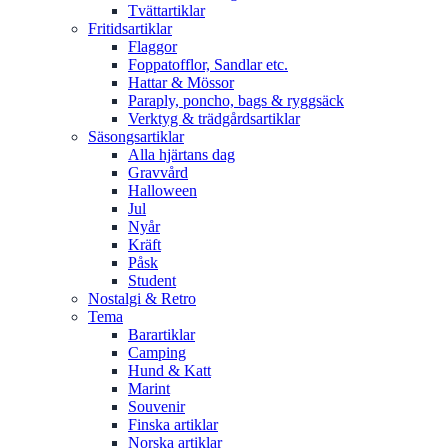
Tvättartiklar
Fritidsartiklar
Flaggor
Foppatofflor, Sandlar etc.
Hattar & Mössor
Paraply, poncho, bags & ryggsäck
Verktyg & trädgårdsartiklar
Säsongsartiklar
Alla hjärtans dag
Gravvård
Halloween
Jul
Nyår
Kräft
Påsk
Student
Nostalgi & Retro
Tema
Barartiklar
Camping
Hund & Katt
Marint
Souvenir
Finska artiklar
Norska artiklar