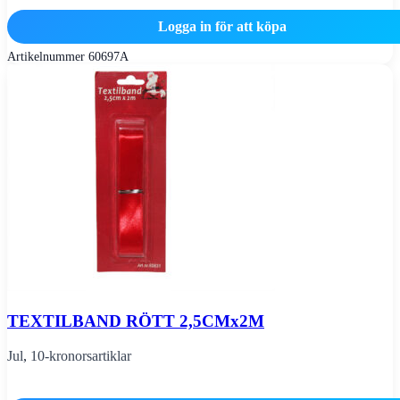
Logga in för att köpa
Artikelnummer
60697A
TEXTILBAND RÖTT 2,5CMx2M
Jul
,
10-kronorsartiklar