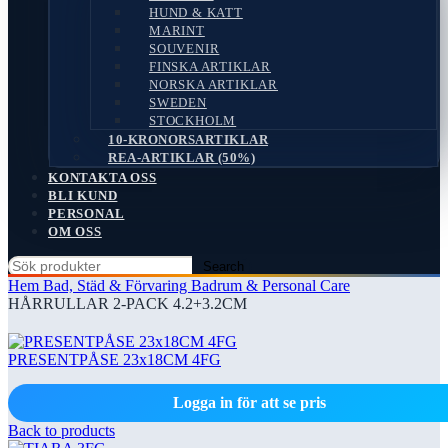
HUND & KATT
MARINT
SOUVENIR
FINSKA ARTIKLAR
NORSKA ARTIKLAR
SWEDEN
STOCKHOLM
10-KRONORSARTIKLAR
REA-ARTIKLAR (50%)
KONTAKTA OSS
BLI KUND
PERSONAL
OM OSS
Search
Hem
Bad, Städ & Förvaring
Badrum & Personal Care
HÅRRULLAR 2-PACK 4.2+3.2CM
PRESENTPÅSE 23x18CM 4FG
Logga in för att se pris
Back to products