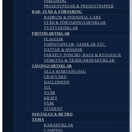
INREDNING
PRESENTPÅSAR & PRESENTPAPPER
BAD, STÄD & FÖRVARING
BADRUM & PERSONAL CARE
STÄD & FÖRVARINGSARTIKLAR
TVÄTTARTIKLAR
FRITIDSARTIKLAR
FLAGGOR
FOPPATOFFLOR, SANDLAR ETC.
HATTAR & MÖSSOR
PARAPLY, PONCHO, BAGS & RYGGSÄCK
VERKTYG & TRÄDGÅRDSARTIKLAR
SÄSONGSARTIKLAR
ALLA HJÄRTANS DAG
GRAVVÅRD
HALLOWEEN
JUL
NYÅR
KRÄFT
PÅSK
STUDENT
NOSTALGI & RETRO
TEMA
BARARTIKLAR
CAMPING