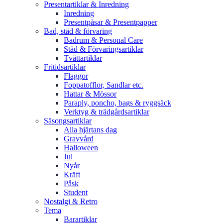
Presentartiklar & Inredning
Inredning
Presentpåsar & Presentpapper
Bad, städ & förvaring
Badrum & Personal Care
Städ & Förvaringsartiklar
Tvättartiklar
Fritidsartiklar
Flaggor
Foppatofflor, Sandlar etc.
Hattar & Mössor
Paraply, poncho, bags & ryggsäck
Verktyg & trädgårdsartiklar
Säsongsartiklar
Alla hjärtans dag
Gravvård
Halloween
Jul
Nyår
Kräft
Påsk
Student
Nostalgi & Retro
Tema
Barartiklar