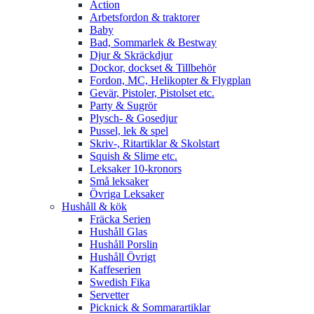
Action
Arbetsfordon & traktorer
Baby
Bad, Sommarlek & Bestway
Djur & Skräckdjur
Dockor, dockset & Tillbehör
Fordon, MC, Helikopter & Flygplan
Gevär, Pistoler, Pistolset etc.
Party & Sugrör
Plysch- & Gosedjur
Pussel, lek & spel
Skriv-, Ritartiklar & Skolstart
Squish & Slime etc.
Leksaker 10-kronors
Små leksaker
Övriga Leksaker
Hushåll & kök
Fräcka Serien
Hushåll Glas
Hushåll Porslin
Hushåll Övrigt
Kaffeserien
Swedish Fika
Servetter
Picknick & Sommarartiklar