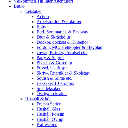
Välkommen Till Inter Agenturer!
Butik
Leksaker
Action
Arbetsfordon & traktorer
Baby
Bad, Sommarlek & Bestway
Djur & Skräckdjur
Dockor, dockset & Tillbehör
Fordon, MC, Helikopter & Flygplan
Gevär, Pistoler, Pistolset etc.
Party & Sugrör
Plysch- & Gosedjur
Pussel, lek & spel
Skriv-, Ritartiklar & Skolstart
Squish & Slime etc.
Leksaker 10-kronors
Små leksaker
Övriga Leksaker
Hushåll & kök
Fräcka Serien
Hushåll Glas
Hushåll Porslin
Hushåll Övrigt
Kaffeserien