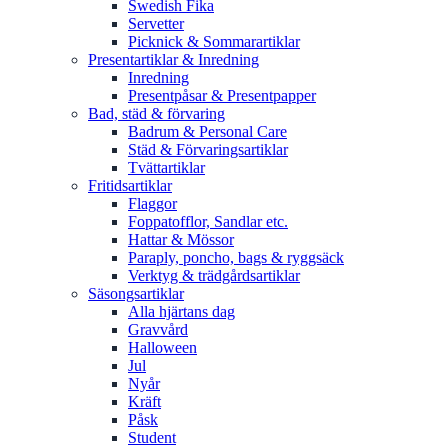
Swedish Fika
Servetter
Picknick & Sommarartiklar
Presentartiklar & Inredning
Inredning
Presentpåsar & Presentpapper
Bad, städ & förvaring
Badrum & Personal Care
Städ & Förvaringsartiklar
Tvättartiklar
Fritidsartiklar
Flaggor
Foppatofflor, Sandlar etc.
Hattar & Mössor
Paraply, poncho, bags & ryggsäck
Verktyg & trädgårdsartiklar
Säsongsartiklar
Alla hjärtans dag
Gravvård
Halloween
Jul
Nyår
Kräft
Påsk
Student