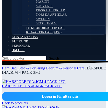
MARINT
SOUVENIR
FINSKA ARTIKLAR
NORSKA ARTIKLAR
SWEDEN
STOCKHOLM
10-KRONORSARTIKLAR
REA-ARTIKLAR (50%)
KONTAKTA OSS
BLI KUND
PERSONAL
OM OSS
Search
Hem
Bad, Städ & Förvaring
Badrum & Personal Care
HÅRSPOLE
DIA:5CM 4-PACK 2FG
HÅRSPOLE DIA:4CM 4-PACK 2FG
Logga in för att se pris
Back to products