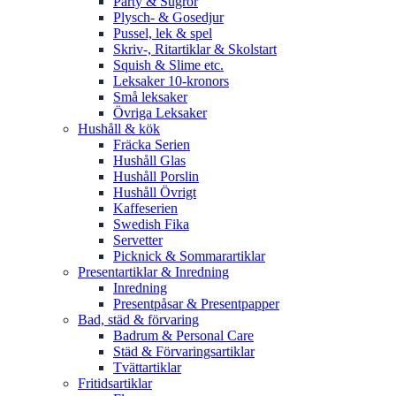
Party & Sugrör
Plysch- & Gosedjur
Pussel, lek & spel
Skriv-, Ritartiklar & Skolstart
Squish & Slime etc.
Leksaker 10-kronors
Små leksaker
Övriga Leksaker
Hushåll & kök
Fräcka Serien
Hushåll Glas
Hushåll Porslin
Hushåll Övrigt
Kaffeserien
Swedish Fika
Servetter
Picknick & Sommarartiklar
Presentartiklar & Inredning
Inredning
Presentpåsar & Presentpapper
Bad, städ & förvaring
Badrum & Personal Care
Städ & Förvaringsartiklar
Tvättartiklar
Fritidsartiklar