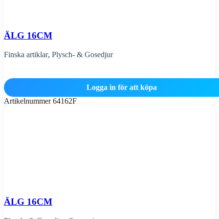
ÄLG 16CM
Finska artiklar
,
Plysch- & Gosedjur
Logga in för att köpa
Artikelnummer
64162F
ÄLG 16CM