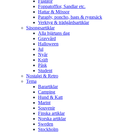
Flaggor
Foppatofflor, Sandlar etc.
Hattar & Mössor
Paraply, poncho, bags & ryggsäck
Verktyg & trädgårdsartiklar
Säsongsartiklar
Alla hjärtans dag
Gravvård
Halloween
Jul
Nyår
Kräft
Påsk
Student
Nostalgi & Retro
Tema
Barartiklar
Camping
Hund & Katt
Marint
Souvenir
Finska artiklar
Norska artiklar
Sweden
Stockholm