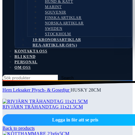
HUND & KATT
MARINT
SOUVENIR
FINSKA ARTIKLAR
NORSKA ARTIKLAR
SWEDEN
STOCKHOLM
10-KRONORSARTIKLAR
REA-ARTIKLAR (50%)
KONTAKTA OSS
BLI KUND
PERSONAL
OM OSS
Search
Hem
Leksaker
Plysch- & Gosedjur
HUSKY 28CM
RIVJÄRN TRÄHANDTAG 11x21.5CM
Logga in för att se pris
Back to products