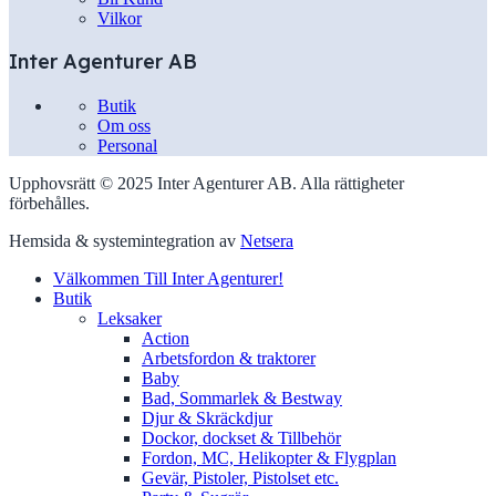
Vilkor
Inter Agenturer AB
Butik
Om oss
Personal
Upphovsrätt © 2025 Inter Agenturer AB. Alla rättigheter
förbehålles.
Hemsida & systemintegration av
Netsera
Välkommen Till Inter Agenturer!
Butik
Leksaker
Action
Arbetsfordon & traktorer
Baby
Bad, Sommarlek & Bestway
Djur & Skräckdjur
Dockor, dockset & Tillbehör
Fordon, MC, Helikopter & Flygplan
Gevär, Pistoler, Pistolset etc.