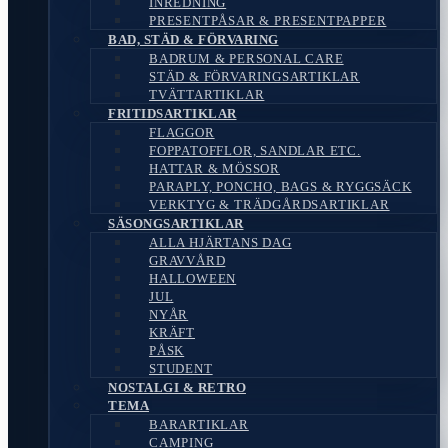
INREDNING
PRESENTPÅSAR & PRESENTPAPPER
BAD, STÄD & FÖRVARING
BADRUM & PERSONAL CARE
STÄD & FÖRVARINGSARTIKLAR
TVÄTTARTIKLAR
FRITIDSARTIKLAR
FLAGGOR
FOPPATOFFLOR, SANDLAR ETC.
HATTAR & MÖSSOR
PARAPLY, PONCHO, BAGS & RYGGSÄCK
VERKTYG & TRÄDGÅRDSARTIKLAR
SÄSONGSARTIKLAR
ALLA HJÄRTANS DAG
GRAVVÅRD
HALLOWEEN
JUL
NYÅR
KRÄFT
PÅSK
STUDENT
NOSTALGI & RETRO
TEMA
BARARTIKLAR
CAMPING