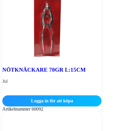
NÖTKNÄCKARE 70GR L:15CM
Jul
Logga in för att köpa
Artikelnummer
60092