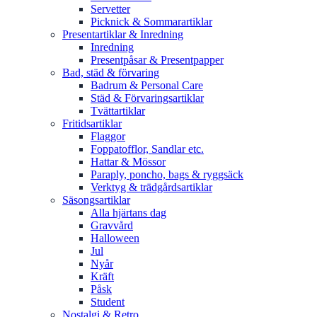
Servetter
Picknick & Sommarartiklar
Presentartiklar & Inredning
Inredning
Presentpåsar & Presentpapper
Bad, städ & förvaring
Badrum & Personal Care
Städ & Förvaringsartiklar
Tvättartiklar
Fritidsartiklar
Flaggor
Foppatofflor, Sandlar etc.
Hattar & Mössor
Paraply, poncho, bags & ryggsäck
Verktyg & trädgårdsartiklar
Säsongsartiklar
Alla hjärtans dag
Gravvård
Halloween
Jul
Nyår
Kräft
Påsk
Student
Nostalgi & Retro