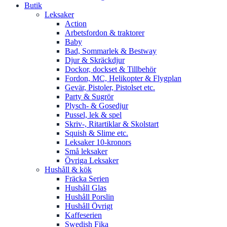
Butik
Leksaker
Action
Arbetsfordon & traktorer
Baby
Bad, Sommarlek & Bestway
Djur & Skräckdjur
Dockor, dockset & Tillbehör
Fordon, MC, Helikopter & Flygplan
Gevär, Pistoler, Pistolset etc.
Party & Sugrör
Plysch- & Gosedjur
Pussel, lek & spel
Skriv-, Ritartiklar & Skolstart
Squish & Slime etc.
Leksaker 10-kronors
Små leksaker
Övriga Leksaker
Hushåll & kök
Fräcka Serien
Hushåll Glas
Hushåll Porslin
Hushåll Övrigt
Kaffeserien
Swedish Fika