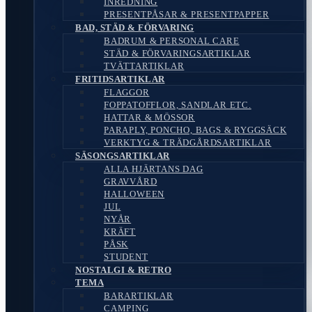
INREDNING
PRESENTPÅSAR & PRESENTPAPPER
BAD, STÄD & FÖRVARING
BADRUM & PERSONAL CARE
STÄD & FÖRVARINGSARTIKLAR
TVÄTTARTIKLAR
FRITIDSARTIKLAR
FLAGGOR
FOPPATOFFLOR, SANDLAR ETC.
HATTAR & MÖSSOR
PARAPLY, PONCHO, BAGS & RYGGSÄCK
VERKTYG & TRÄDGÅRDSARTIKLAR
SÄSONGSARTIKLAR
ALLA HJÄRTANS DAG
GRAVVÅRD
HALLOWEEN
JUL
NYÅR
KRÄFT
PÅSK
STUDENT
NOSTALGI & RETRO
TEMA
BARARTIKLAR
CAMPING