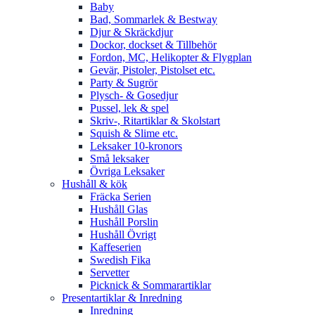
Baby
Bad, Sommarlek & Bestway
Djur & Skräckdjur
Dockor, dockset & Tillbehör
Fordon, MC, Helikopter & Flygplan
Gevär, Pistoler, Pistolset etc.
Party & Sugrör
Plysch- & Gosedjur
Pussel, lek & spel
Skriv-, Ritartiklar & Skolstart
Squish & Slime etc.
Leksaker 10-kronors
Små leksaker
Övriga Leksaker
Hushåll & kök
Fräcka Serien
Hushåll Glas
Hushåll Porslin
Hushåll Övrigt
Kaffeserien
Swedish Fika
Servetter
Picknick & Sommarartiklar
Presentartiklar & Inredning
Inredning