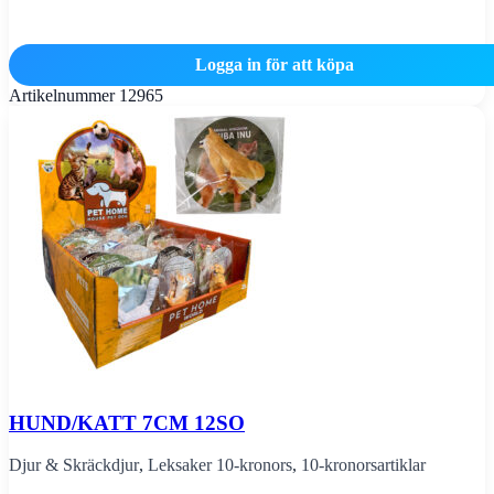
Logga in för att köpa
Artikelnummer
12965
HUND/KATT 7CM 12SO
Djur & Skräckdjur
,
Leksaker 10-kronors
,
10-kronorsartiklar