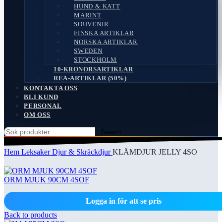
HUND & KATT
MARINT
SOUVENIR
FINSKA ARTIKLAR
NORSKA ARTIKLAR
SWEDEN
STOCKHOLM
10-KRONORSARTIKLAR
REA-ARTIKLAR (50%)
KONTAKTA OSS
BLI KUND
PERSONAL
OM OSS
Search
Hem
Leksaker
Djur & Skräckdjur
KLÄMDJUR JELLY 4SO
ORM MJUK 90CM 4SOF
Logga in för att se pris
Back to products