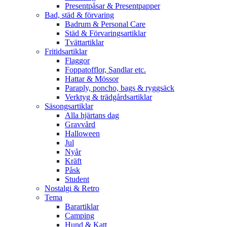
Presentpåsar & Presentpapper
Bad, städ & förvaring
Badrum & Personal Care
Städ & Förvaringsartiklar
Tvättartiklar
Fritidsartiklar
Flaggor
Foppatofflor, Sandlar etc.
Hattar & Mössor
Paraply, poncho, bags & ryggsäck
Verktyg & trädgårdsartiklar
Säsongsartiklar
Alla hjärtans dag
Gravvård
Halloween
Jul
Nyår
Kräft
Påsk
Student
Nostalgi & Retro
Tema
Barartiklar
Camping
Hund & Katt