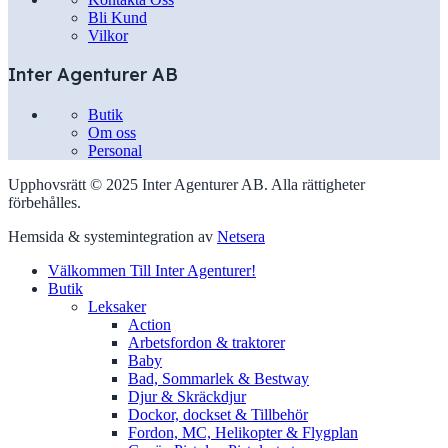
Bli Kund
Vilkor
Inter Agenturer AB
Butik
Om oss
Personal
Upphovsrätt © 2025 Inter Agenturer AB. Alla rättigheter
förbehålles.
Hemsida & systemintegration av
Netsera
Välkommen Till Inter Agenturer!
Butik
Leksaker
Action
Arbetsfordon & traktorer
Baby
Bad, Sommarlek & Bestway
Djur & Skräckdjur
Dockor, dockset & Tillbehör
Fordon, MC, Helikopter & Flygplan