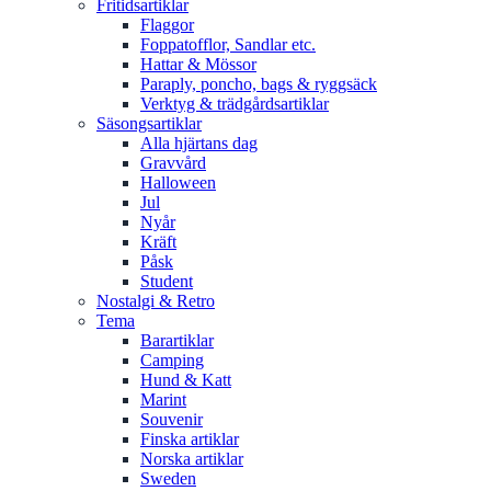
Fritidsartiklar
Flaggor
Foppatofflor, Sandlar etc.
Hattar & Mössor
Paraply, poncho, bags & ryggsäck
Verktyg & trädgårdsartiklar
Säsongsartiklar
Alla hjärtans dag
Gravvård
Halloween
Jul
Nyår
Kräft
Påsk
Student
Nostalgi & Retro
Tema
Barartiklar
Camping
Hund & Katt
Marint
Souvenir
Finska artiklar
Norska artiklar
Sweden