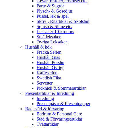
Gevär, Pistoler, Pistolset etc.
Party & Sugrör
Plysch- & Gosedjur
Pussel, lek & spel
Skriv-, Ritartiklar & Skolstart
Squish & Slime etc.
Leksaker 10-kronors
Små leksaker
Övriga Leksaker
Hushåll & kök
Fräcka Serien
Hushåll Glas
Hushåll Porslin
Hushåll Övrigt
Kaffeserien
Swedish Fika
Servetter
Picknick & Sommarartiklar
Presentartiklar & Inredning
Inredning
Presentpåsar & Presentpapper
Bad, städ & förvaring
Badrum & Personal Care
Städ & Förvaringsartiklar
Tvättartiklar