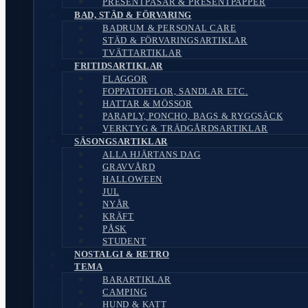
PRESENTPÅSAR & PRESENTPAPPER
BAD, STÄD & FÖRVARING
BADRUM & PERSONAL CARE
STÄD & FÖRVARINGSARTIKLAR
TVÄTTARTIKLAR
FRITIDSARTIKLAR
FLAGGOR
FOPPATOFFLOR, SANDLAR ETC.
HATTAR & MÖSSOR
PARAPLY, PONCHO, BAGS & RYGGSÄCK
VERKTYG & TRÄDGÅRDSARTIKLAR
SÄSONGSARTIKLAR
ALLA HJÄRTANS DAG
GRAVVÅRD
HALLOWEEN
JUL
NYÅR
KRÄFT
PÅSK
STUDENT
NOSTALGI & RETRO
TEMA
BARARTIKLAR
CAMPING
HUND & KATT