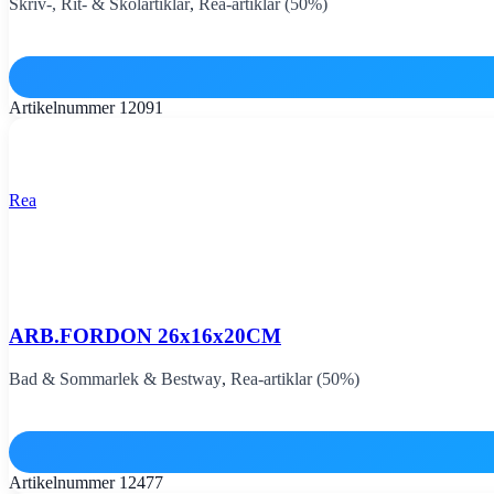
Skriv-, Rit- & Skolartiklar
,
Rea-artiklar (50%)
Artikelnummer
12091
Rea
ARB.FORDON 26x16x20CM
Bad & Sommarlek & Bestway
,
Rea-artiklar (50%)
Artikelnummer
12477