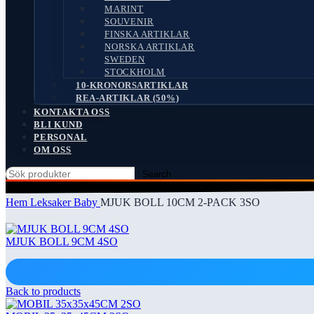
MARINT
SOUVENIR
FINSKA ARTIKLAR
NORSKA ARTIKLAR
SWEDEN
STOCKHOLM
10-KRONORSARTIKLAR
REA-ARTIKLAR (50%)
KONTAKTA OSS
BLI KUND
PERSONAL
OM OSS
Search
Hem
Leksaker
Baby
MJUK BOLL 10CM 2-PACK 3SO
MJUK BOLL 9CM 4SO
Back to products