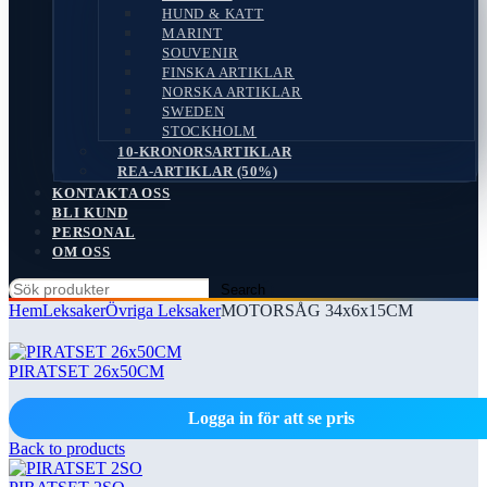
HUND & KATT
MARINT
SOUVENIR
FINSKA ARTIKLAR
NORSKA ARTIKLAR
SWEDEN
STOCKHOLM
10-KRONORSARTIKLAR
REA-ARTIKLAR (50%)
KONTAKTA OSS
BLI KUND
PERSONAL
OM OSS
Search
Hem
Leksaker
Övriga Leksaker
MOTORSÅG 34x6x15CM
PIRATSET 26x50CM
Logga in för att se pris
Back to products