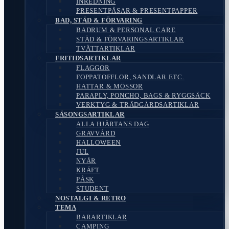
INREDNING
PRESENTPÅSAR & PRESENTPAPPER
BAD, STÄD & FÖRVARING
BADRUM & PERSONAL CARE
STÄD & FÖRVARINGSARTIKLAR
TVÄTTARTIKLAR
FRITIDSARTIKLAR
FLAGGOR
FOPPATOFFLOR, SANDLAR ETC.
HATTAR & MÖSSOR
PARAPLY, PONCHO, BAGS & RYGGSÄCK
VERKTYG & TRÄDGÅRDSARTIKLAR
SÄSONGSARTIKLAR
ALLA HJÄRTANS DAG
GRAVVÅRD
HALLOWEEN
JUL
NYÅR
KRÄFT
PÅSK
STUDENT
NOSTALGI & RETRO
TEMA
BARARTIKLAR
CAMPING