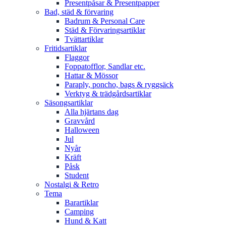
Presentpåsar & Presentpapper
Bad, städ & förvaring
Badrum & Personal Care
Städ & Förvaringsartiklar
Tvättartiklar
Fritidsartiklar
Flaggor
Foppatofflor, Sandlar etc.
Hattar & Mössor
Paraply, poncho, bags & ryggsäck
Verktyg & trädgårdsartiklar
Säsongsartiklar
Alla hjärtans dag
Gravvård
Halloween
Jul
Nyår
Kräft
Påsk
Student
Nostalgi & Retro
Tema
Barartiklar
Camping
Hund & Katt