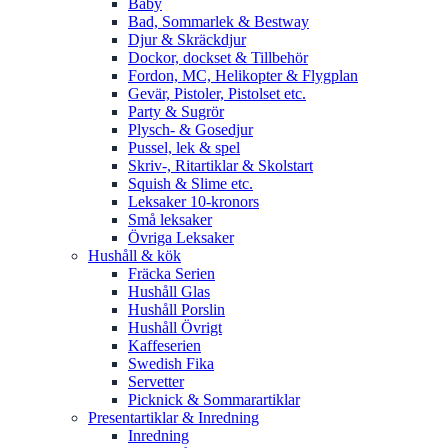
Baby
Bad, Sommarlek & Bestway
Djur & Skräckdjur
Dockor, dockset & Tillbehör
Fordon, MC, Helikopter & Flygplan
Gevär, Pistoler, Pistolset etc.
Party & Sugrör
Plysch- & Gosedjur
Pussel, lek & spel
Skriv-, Ritartiklar & Skolstart
Squish & Slime etc.
Leksaker 10-kronors
Små leksaker
Övriga Leksaker
Hushåll & kök
Fräcka Serien
Hushåll Glas
Hushåll Porslin
Hushåll Övrigt
Kaffeserien
Swedish Fika
Servetter
Picknick & Sommarartiklar
Presentartiklar & Inredning
Inredning