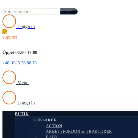
REA
Search
Logga in
Öppet 08:00-17:00
+46 (0)13 36 86 70
Menu
Logga in
BUTIK
LEKSAKER
ACTION
ARBETSFORDON & TRAKTORER
BABY