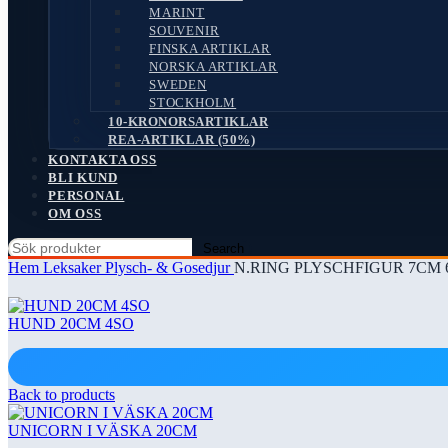
MARINT
SOUVENIR
FINSKA ARTIKLAR
NORSKA ARTIKLAR
SWEDEN
STOCKHOLM
10-KRONORSARTIKLAR
REA-ARTIKLAR (50%)
KONTAKTA OSS
BLI KUND
PERSONAL
OM OSS
Search
Hem
Leksaker
Plysch- & Gosedjur
N.RING PLYSCHFIGUR 7CM 
HUND 20CM 4SO
Back to products
UNICORN I VÄSKA 20CM