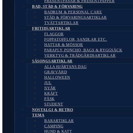
PRESENTPÅSAR & PRESENTPAPPER
BAD, STÄD & FÖRVARING
BADRUM & PERSONAL CARE
STÄD & FÖRVARINGSARTIKLAR
TVÄTTARTIKLAR
FRITIDSARTIKLAR
FLAGGOR
FOPPATOFFLOR, SANDLAR ETC.
HATTAR & MÖSSOR
PARAPLY, PONCHO, BAGS & RYGGSÄCK
VERKTYG & TRÄDGÅRDSARTIKLAR
SÄSONGSARTIKLAR
ALLA HJÄRTANS DAG
GRAVVÅRD
HALLOWEEN
JUL
NYÅR
KRÄFT
PÅSK
STUDENT
NOSTALGI & RETRO
TEMA
BARARTIKLAR
CAMPING
HUND & KATT