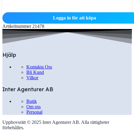
Logga in för att köpa
Artikelnummer
21478
Hjälp
Kontakta Oss
Bli Kund
Vilkor
Inter Agenturer AB
Butik
Om oss
Personal
Upphovsrätt © 2025 Inter Agenturer AB. Alla rättigheter
förbehålles.