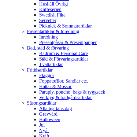
Hushåll Övrigt
Kaffeserien
Swedish Fika
Servetter
Picknick & Sommarartiklar
Presentartiklar & Inredning
Inredning
Presentpåsar & Presentpapper
Bad, städ & förvaring
Badrum & Personal Care
Städ & Förvaringsartiklar
Tvättartiklar
Fritidsartiklar
Flaggor
Foppatofflor, Sandlar etc.
Hattar & Mössor
Paraply, poncho, bags & ryggsäck
Verktyg & trädgårdsartiklar
Säsongsartiklar
Alla hjärtans dag
Gravvård
Halloween
Jul
Nyår
Kräft