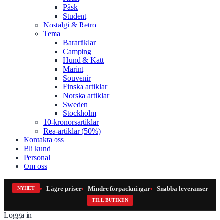
Påsk
Student
Nostalgi & Retro
Tema
Barartiklar
Camping
Hund & Katt
Marint
Souvenir
Finska artiklar
Norska artiklar
Sweden
Stockholm
10-kronorsartiklar
Rea-artiklar (50%)
Kontakta oss
Bli kund
Personal
Om oss
Lägre priser
Mindre förpackningar
Snabba leveranser
NYHET
TILL BUTIKEN
Logga in