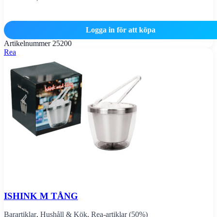
Logga in för att köpa
Artikelnummer
25200
Rea
ISHINK M TÅNG
Barartiklar
,
Hushåll & Kök
,
Rea-artiklar (50%)