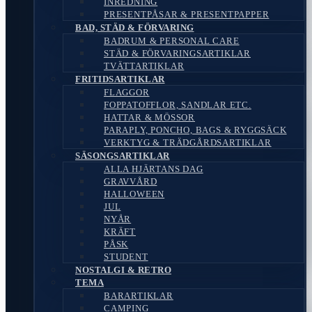
INREDNING
PRESENTPÅSAR & PRESENTPAPPER
BAD, STÄD & FÖRVARING
BADRUM & PERSONAL CARE
STÄD & FÖRVARINGSARTIKLAR
TVÄTTARTIKLAR
FRITIDSARTIKLAR
FLAGGOR
FOPPATOFFLOR, SANDLAR ETC.
HATTAR & MÖSSOR
PARAPLY, PONCHO, BAGS & RYGGSÄCK
VERKTYG & TRÄDGÅRDSARTIKLAR
SÄSONGSARTIKLAR
ALLA HJÄRTANS DAG
GRAVVÅRD
HALLOWEEN
JUL
NYÅR
KRÄFT
PÅSK
STUDENT
NOSTALGI & RETRO
TEMA
BARARTIKLAR
CAMPING