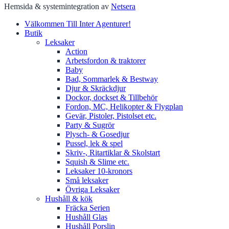
Hemsida & systemintegration av
Netsera
Välkommen Till Inter Agenturer!
Butik
Leksaker
Action
Arbetsfordon & traktorer
Baby
Bad, Sommarlek & Bestway
Djur & Skräckdjur
Dockor, dockset & Tillbehör
Fordon, MC, Helikopter & Flygplan
Gevär, Pistoler, Pistolset etc.
Party & Sugrör
Plysch- & Gosedjur
Pussel, lek & spel
Skriv-, Ritartiklar & Skolstart
Squish & Slime etc.
Leksaker 10-kronors
Små leksaker
Övriga Leksaker
Hushåll & kök
Fräcka Serien
Hushåll Glas
Hushåll Porslin