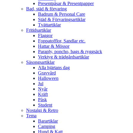
Presentpåsar & Presentpapper
Bad, städ & förvaring
Badrum & Personal Care
Städ & Förvaringsartiklar
Tvättartiklar
Fritidsartiklar
Flaggor
Foppatofflor, Sandlar etc.
Hattar & Mössor
Paraply, poncho, bags & ryggsäck
Verktyg & trädgårdsartiklar
Säsongsartiklar
Alla hjärtans dag
Gravvård
Halloween
Jul
Nyår
Kräft
Påsk
Student
Nostalgi & Retro
Tema
Barartiklar
Camping
Hund & Katt