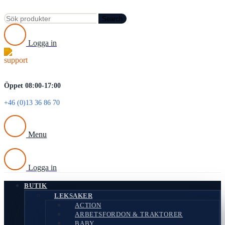
REA
Search
Logga in
Öppet 08:00-17:00
+46 (0)13 36 86 70
Menu
Logga in
BUTIK
LEKSAKER
ACTION
ARBETSFORDON & TRAKTORER
BABY