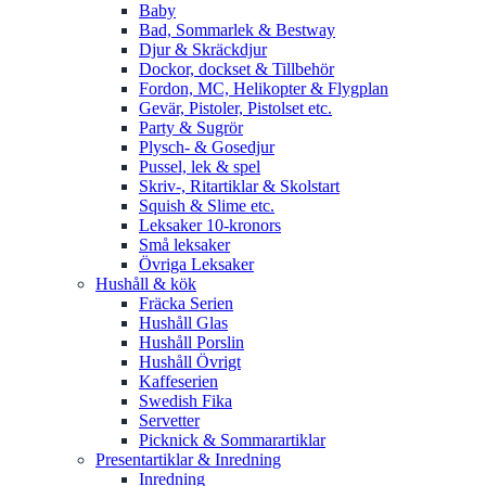
Baby
Bad, Sommarlek & Bestway
Djur & Skräckdjur
Dockor, dockset & Tillbehör
Fordon, MC, Helikopter & Flygplan
Gevär, Pistoler, Pistolset etc.
Party & Sugrör
Plysch- & Gosedjur
Pussel, lek & spel
Skriv-, Ritartiklar & Skolstart
Squish & Slime etc.
Leksaker 10-kronors
Små leksaker
Övriga Leksaker
Hushåll & kök
Fräcka Serien
Hushåll Glas
Hushåll Porslin
Hushåll Övrigt
Kaffeserien
Swedish Fika
Servetter
Picknick & Sommarartiklar
Presentartiklar & Inredning
Inredning