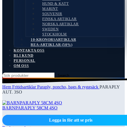
HUND & KATT
MARINT
SOUVENIR
FINSKA ARTIKLAR
NORSKA ARTIKLAR
SWEDEN
STOCKHOLM
10-KRONORSARTIKLAR
REA-ARTIKLAR (50%)
KONTAKTA OSS
BLI KUND
PERSONAL
OM OSS
Search
Hem
Fritidsartiklar
Paraply, poncho, bags & ryggsäck
PARAPLY
AUT. 3SO
BARNPARAPLY 58CM 4SO
Logga in för att se pris