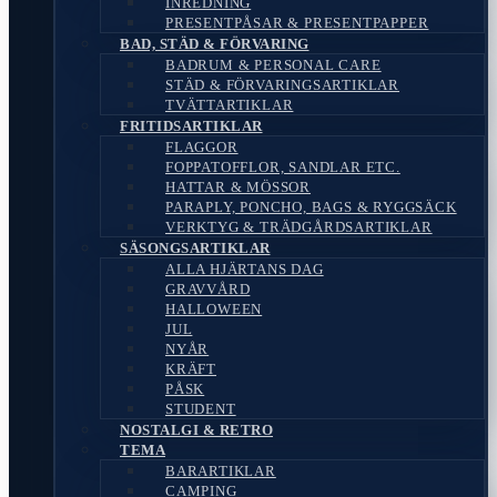
INREDNING
PRESENTPÅSAR & PRESENTPAPPER
BAD, STÄD & FÖRVARING
BADRUM & PERSONAL CARE
STÄD & FÖRVARINGSARTIKLAR
TVÄTTARTIKLAR
FRITIDSARTIKLAR
FLAGGOR
FOPPATOFFLOR, SANDLAR ETC.
HATTAR & MÖSSOR
PARAPLY, PONCHO, BAGS & RYGGSÄCK
VERKTYG & TRÄDGÅRDSARTIKLAR
SÄSONGSARTIKLAR
ALLA HJÄRTANS DAG
GRAVVÅRD
HALLOWEEN
JUL
NYÅR
KRÄFT
PÅSK
STUDENT
NOSTALGI & RETRO
TEMA
BARARTIKLAR
CAMPING