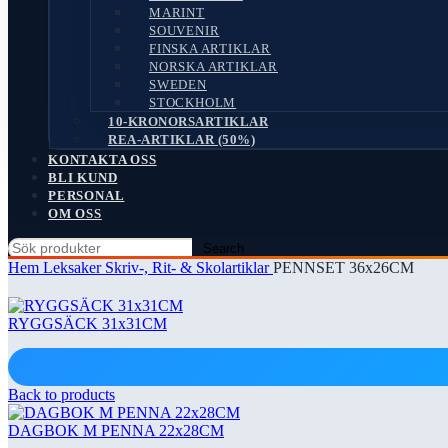
MARINT
SOUVENIR
FINSKA ARTIKLAR
NORSKA ARTIKLAR
SWEDEN
STOCKHOLM
10-KRONORSARTIKLAR
REA-ARTIKLAR (50%)
KONTAKTA OSS
BLI KUND
PERSONAL
OM OSS
Search
Hem
Leksaker
Skriv-, Rit- & Skolartiklar
PENNSET 36x26CM
RYGGSÄCK 31x31CM
Back to products
DAGBOK M PENNA 22x28CM