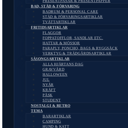
PRESENTPÅSAR & PRESENTPAPPER
BAD, STÄD & FÖRVARING
BADRUM & PERSONAL CARE
STÄD & FÖRVARINGSARTIKLAR
TVÄTTARTIKLAR
FRITIDSARTIKLAR
FLAGGOR
FOPPATOFFLOR, SANDLAR ETC.
HATTAR & MÖSSOR
PARAPLY, PONCHO, BAGS & RYGGSÄCK
VERKTYG & TRÄDGÅRDSARTIKLAR
SÄSONGSARTIKLAR
ALLA HJÄRTANS DAG
GRAVVÅRD
HALLOWEEN
JUL
NYÅR
KRÄFT
PÅSK
STUDENT
NOSTALGI & RETRO
TEMA
BARARTIKLAR
CAMPING
HUND & KATT