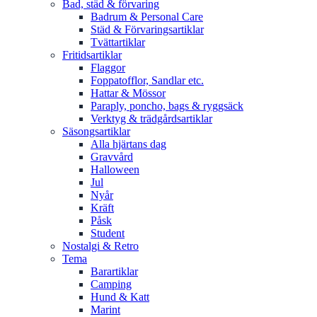
Bad, städ & förvaring
Badrum & Personal Care
Städ & Förvaringsartiklar
Tvättartiklar
Fritidsartiklar
Flaggor
Foppatofflor, Sandlar etc.
Hattar & Mössor
Paraply, poncho, bags & ryggsäck
Verktyg & trädgårdsartiklar
Säsongsartiklar
Alla hjärtans dag
Gravvård
Halloween
Jul
Nyår
Kräft
Påsk
Student
Nostalgi & Retro
Tema
Barartiklar
Camping
Hund & Katt
Marint