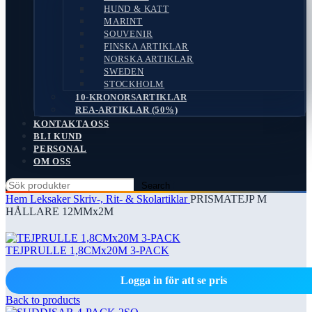
HUND & KATT
MARINT
SOUVENIR
FINSKA ARTIKLAR
NORSKA ARTIKLAR
SWEDEN
STOCKHOLM
10-KRONORSARTIKLAR
REA-ARTIKLAR (50%)
KONTAKTA OSS
BLI KUND
PERSONAL
OM OSS
Search
Hem
Leksaker
Skriv-, Rit- & Skolartiklar
PRISMATEJP M
HÅLLARE 12MMx2M
TEJPRULLE 1,8CMx20M 3-PACK
Logga in för att se pris
Back to products