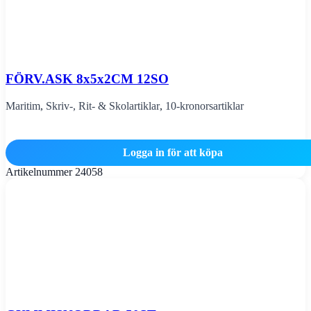
FÖRV.ASK 8x5x2CM 12SO
Maritim
,
Skriv-, Rit- & Skolartiklar
,
10-kronorsartiklar
Logga in för att köpa
Artikelnummer
24058