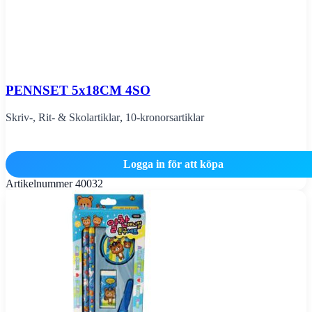
PENNSET 5x18CM 4SO
Skriv-, Rit- & Skolartiklar
,
10-kronorsartiklar
Logga in för att köpa
Artikelnummer
40032