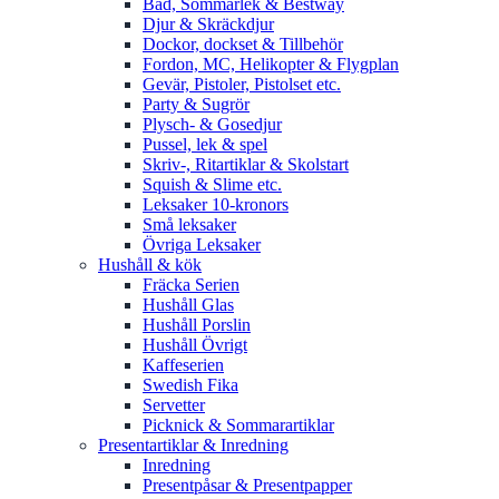
Bad, Sommarlek & Bestway
Djur & Skräckdjur
Dockor, dockset & Tillbehör
Fordon, MC, Helikopter & Flygplan
Gevär, Pistoler, Pistolset etc.
Party & Sugrör
Plysch- & Gosedjur
Pussel, lek & spel
Skriv-, Ritartiklar & Skolstart
Squish & Slime etc.
Leksaker 10-kronors
Små leksaker
Övriga Leksaker
Hushåll & kök
Fräcka Serien
Hushåll Glas
Hushåll Porslin
Hushåll Övrigt
Kaffeserien
Swedish Fika
Servetter
Picknick & Sommarartiklar
Presentartiklar & Inredning
Inredning
Presentpåsar & Presentpapper