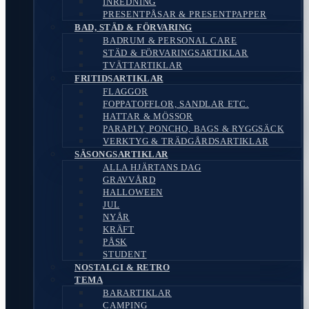
INREDNING
PRESENTPÅSAR & PRESENTPAPPER
BAD, STÄD & FÖRVARING
BADRUM & PERSONAL CARE
STÄD & FÖRVARINGSARTIKLAR
TVÄTTARTIKLAR
FRITIDSARTIKLAR
FLAGGOR
FOPPATOFFLOR, SANDLAR ETC.
HATTAR & MÖSSOR
PARAPLY, PONCHO, BAGS & RYGGSÄCK
VERKTYG & TRÄDGÅRDSARTIKLAR
SÄSONGSARTIKLAR
ALLA HJÄRTANS DAG
GRAVVÅRD
HALLOWEEN
JUL
NYÅR
KRÄFT
PÅSK
STUDENT
NOSTALGI & RETRO
TEMA
BARARTIKLAR
CAMPING