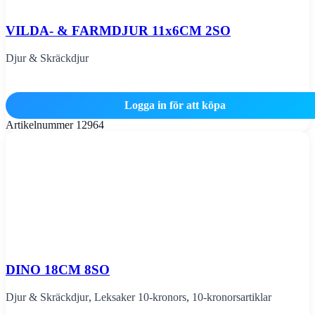
VILDA- & FARMDJUR 11x6CM 2SO
Djur & Skräckdjur
Logga in för att köpa
Artikelnummer
12964
DINO 18CM 8SO
Djur & Skräckdjur
,
Leksaker 10-kronors
,
10-kronorsartiklar