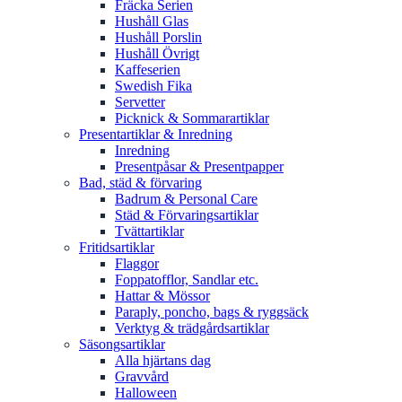
Fräcka Serien
Hushåll Glas
Hushåll Porslin
Hushåll Övrigt
Kaffeserien
Swedish Fika
Servetter
Picknick & Sommarartiklar
Presentartiklar & Inredning
Inredning
Presentpåsar & Presentpapper
Bad, städ & förvaring
Badrum & Personal Care
Städ & Förvaringsartiklar
Tvättartiklar
Fritidsartiklar
Flaggor
Foppatofflor, Sandlar etc.
Hattar & Mössor
Paraply, poncho, bags & ryggsäck
Verktyg & trädgårdsartiklar
Säsongsartiklar
Alla hjärtans dag
Gravvård
Halloween