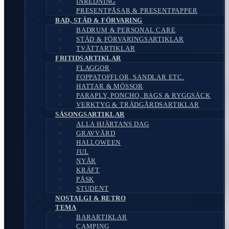
INREDNING
PRESENTPÅSAR & PRESENTPAPPER
BAD, STÄD & FÖRVARING
BADRUM & PERSONAL CARE
STÄD & FÖRVARINGSARTIKLAR
TVÄTTARTIKLAR
FRITIDSARTIKLAR
FLAGGOR
FOPPATOFFLOR, SANDLAR ETC.
HATTAR & MÖSSOR
PARAPLY, PONCHO, BAGS & RYGGSÄCK
VERKTYG & TRÄDGÅRDSARTIKLAR
SÄSONGSARTIKLAR
ALLA HJÄRTANS DAG
GRAVVÅRD
HALLOWEEN
JUL
NYÅR
KRÄFT
PÅSK
STUDENT
NOSTALGI & RETRO
TEMA
BARARTIKLAR
CAMPING