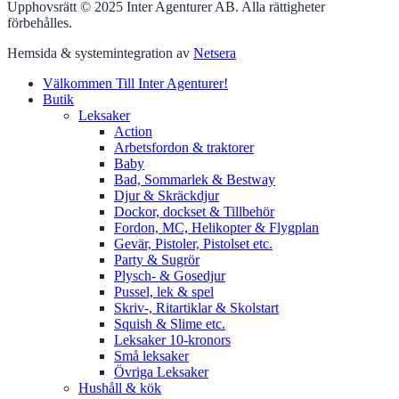
Upphovsrätt © 2025 Inter Agenturer AB. Alla rättigheter
förbehålles.
Hemsida & systemintegration av
Netsera
Välkommen Till Inter Agenturer!
Butik
Leksaker
Action
Arbetsfordon & traktorer
Baby
Bad, Sommarlek & Bestway
Djur & Skräckdjur
Dockor, dockset & Tillbehör
Fordon, MC, Helikopter & Flygplan
Gevär, Pistoler, Pistolset etc.
Party & Sugrör
Plysch- & Gosedjur
Pussel, lek & spel
Skriv-, Ritartiklar & Skolstart
Squish & Slime etc.
Leksaker 10-kronors
Små leksaker
Övriga Leksaker
Hushåll & kök