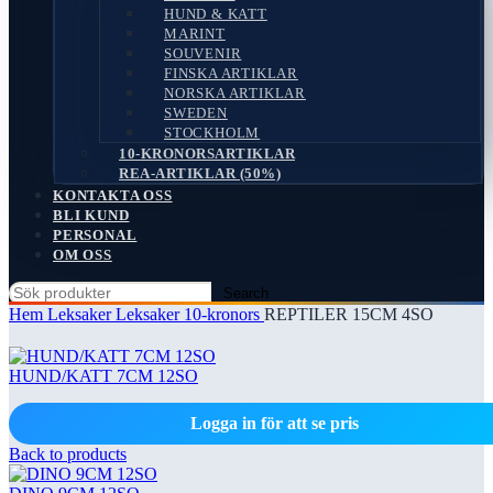
HUND & KATT
MARINT
SOUVENIR
FINSKA ARTIKLAR
NORSKA ARTIKLAR
SWEDEN
STOCKHOLM
10-KRONORSARTIKLAR
REA-ARTIKLAR (50%)
KONTAKTA OSS
BLI KUND
PERSONAL
OM OSS
Search
Hem
Leksaker
Leksaker 10-kronors
REPTILER 15CM 4SO
HUND/KATT 7CM 12SO
Logga in för att se pris
Back to products