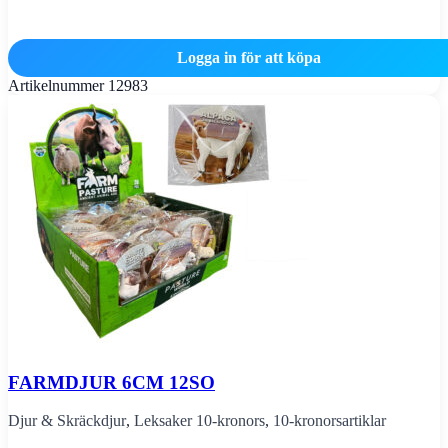
Logga in för att köpa
Artikelnummer
12983
FARMDJUR 6CM 12SO
Djur & Skräckdjur
,
Leksaker 10-kronors
,
10-kronorsartiklar