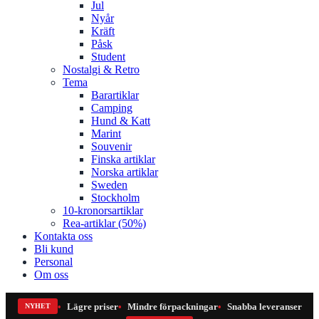
Jul
Nyår
Kräft
Påsk
Student
Nostalgi & Retro
Tema
Barartiklar
Camping
Hund & Katt
Marint
Souvenir
Finska artiklar
Norska artiklar
Sweden
Stockholm
10-kronorsartiklar
Rea-artiklar (50%)
Kontakta oss
Bli kund
Personal
Om oss
Lägre priser
Mindre förpackningar
Snabba leveranser
NYHET