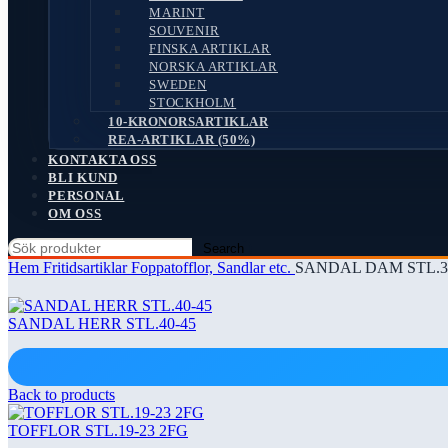
MARINT
SOUVENIR
FINSKA ARTIKLAR
NORSKA ARTIKLAR
SWEDEN
STOCKHOLM
10-KRONORSARTIKLAR
REA-ARTIKLAR (50%)
KONTAKTA OSS
BLI KUND
PERSONAL
OM OSS
Search
Hem
Fritidsartiklar
Foppatofflor, Sandlar etc.
SANDAL DAM STL.3
SANDAL HERR STL.40-45
Back to products
TOFFLOR STL.19-23 2FG