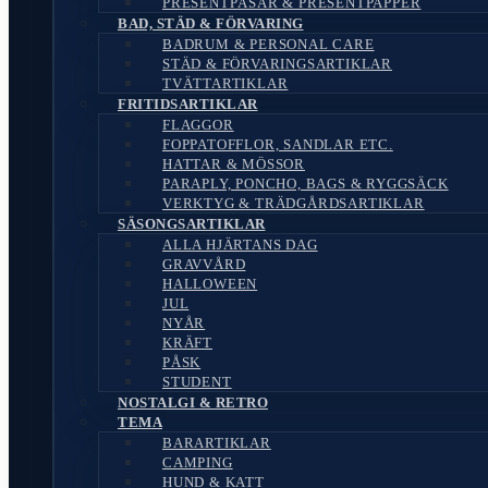
PRESENTPÅSAR & PRESENTPAPPER
BAD, STÄD & FÖRVARING
BADRUM & PERSONAL CARE
STÄD & FÖRVARINGSARTIKLAR
TVÄTTARTIKLAR
FRITIDSARTIKLAR
FLAGGOR
FOPPATOFFLOR, SANDLAR ETC.
HATTAR & MÖSSOR
PARAPLY, PONCHO, BAGS & RYGGSÄCK
VERKTYG & TRÄDGÅRDSARTIKLAR
SÄSONGSARTIKLAR
ALLA HJÄRTANS DAG
GRAVVÅRD
HALLOWEEN
JUL
NYÅR
KRÄFT
PÅSK
STUDENT
NOSTALGI & RETRO
TEMA
BARARTIKLAR
CAMPING
HUND & KATT