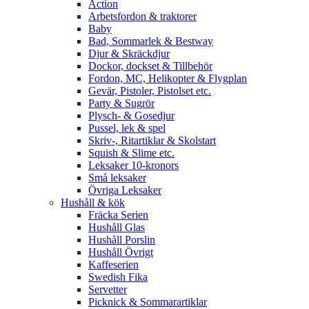
Action
Arbetsfordon & traktorer
Baby
Bad, Sommarlek & Bestway
Djur & Skräckdjur
Dockor, dockset & Tillbehör
Fordon, MC, Helikopter & Flygplan
Gevär, Pistoler, Pistolset etc.
Party & Sugrör
Plysch- & Gosedjur
Pussel, lek & spel
Skriv-, Ritartiklar & Skolstart
Squish & Slime etc.
Leksaker 10-kronors
Små leksaker
Övriga Leksaker
Hushåll & kök
Fräcka Serien
Hushåll Glas
Hushåll Porslin
Hushåll Övrigt
Kaffeserien
Swedish Fika
Servetter
Picknick & Sommarartiklar