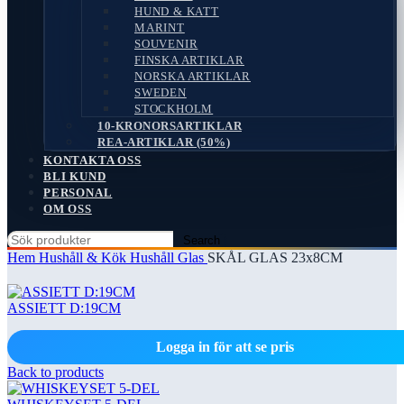
HUND & KATT
MARINT
SOUVENIR
FINSKA ARTIKLAR
NORSKA ARTIKLAR
SWEDEN
STOCKHOLM
10-KRONORSARTIKLAR
REA-ARTIKLAR (50%)
KONTAKTA OSS
BLI KUND
PERSONAL
OM OSS
Search
Hem
Hushåll & Kök
Hushåll Glas
SKÅL GLAS 23x8CM
ASSIETT D:19CM
Logga in för att se pris
Back to products