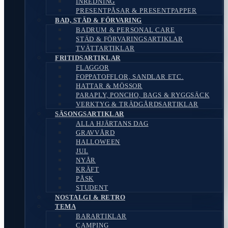
INREDNING
PRESENTPÅSAR & PRESENTPAPPER
BAD, STÄD & FÖRVARING
BADRUM & PERSONAL CARE
STÄD & FÖRVARINGSARTIKLAR
TVÄTTARTIKLAR
FRITIDSARTIKLAR
FLAGGOR
FOPPATOFFLOR, SANDLAR ETC.
HATTAR & MÖSSOR
PARAPLY, PONCHO, BAGS & RYGGSÄCK
VERKTYG & TRÄDGÅRDSARTIKLAR
SÄSONGSARTIKLAR
ALLA HJÄRTANS DAG
GRAVVÅRD
HALLOWEEN
JUL
NYÅR
KRÄFT
PÅSK
STUDENT
NOSTALGI & RETRO
TEMA
BARARTIKLAR
CAMPING