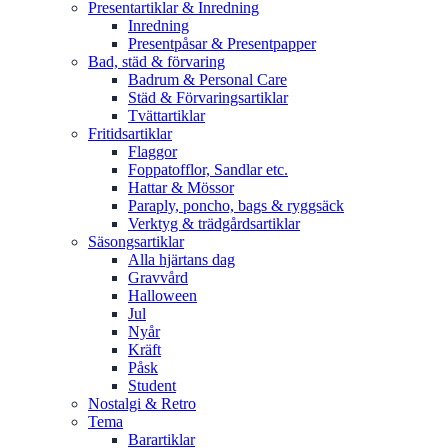
Presentartiklar & Inredning
Inredning
Presentpåsar & Presentpapper
Bad, städ & förvaring
Badrum & Personal Care
Städ & Förvaringsartiklar
Tvättartiklar
Fritidsartiklar
Flaggor
Foppatofflor, Sandlar etc.
Hattar & Mössor
Paraply, poncho, bags & ryggsäck
Verktyg & trädgårdsartiklar
Säsongsartiklar
Alla hjärtans dag
Gravvård
Halloween
Jul
Nyår
Kräft
Påsk
Student
Nostalgi & Retro
Tema
Barartiklar