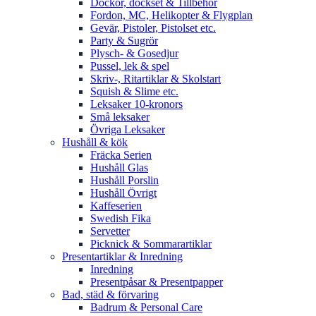
Dockor, dockset & Tillbehör
Fordon, MC, Helikopter & Flygplan
Gevär, Pistoler, Pistolset etc.
Party & Sugrör
Plysch- & Gosedjur
Pussel, lek & spel
Skriv-, Ritartiklar & Skolstart
Squish & Slime etc.
Leksaker 10-kronors
Små leksaker
Övriga Leksaker
Hushåll & kök
Fräcka Serien
Hushåll Glas
Hushåll Porslin
Hushåll Övrigt
Kaffeserien
Swedish Fika
Servetter
Picknick & Sommarartiklar
Presentartiklar & Inredning
Inredning
Presentpåsar & Presentpapper
Bad, städ & förvaring
Badrum & Personal Care