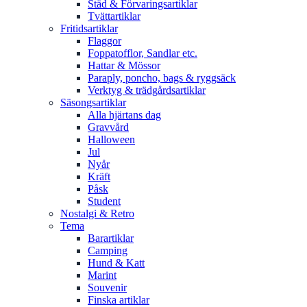
Städ & Förvaringsartiklar
Tvättartiklar
Fritidsartiklar
Flaggor
Foppatofflor, Sandlar etc.
Hattar & Mössor
Paraply, poncho, bags & ryggsäck
Verktyg & trädgårdsartiklar
Säsongsartiklar
Alla hjärtans dag
Gravvård
Halloween
Jul
Nyår
Kräft
Påsk
Student
Nostalgi & Retro
Tema
Barartiklar
Camping
Hund & Katt
Marint
Souvenir
Finska artiklar