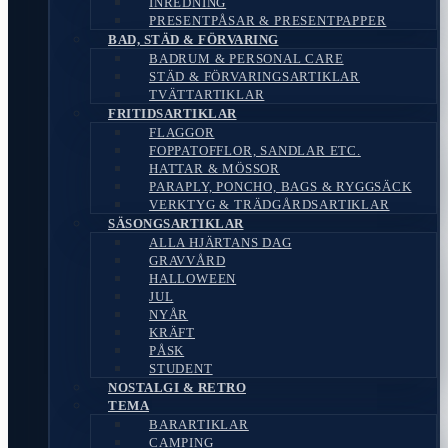
INREDNING
PRESENTPÅSAR & PRESENTPAPPER
BAD, STÄD & FÖRVARING
BADRUM & PERSONAL CARE
STÄD & FÖRVARINGSARTIKLAR
TVÄTTARTIKLAR
FRITIDSARTIKLAR
FLAGGOR
FOPPATOFFLOR, SANDLAR ETC.
HATTAR & MÖSSOR
PARAPLY, PONCHO, BAGS & RYGGSÄCK
VERKTYG & TRÄDGÅRDSARTIKLAR
SÄSONGSARTIKLAR
ALLA HJÄRTANS DAG
GRAVVÅRD
HALLOWEEN
JUL
NYÅR
KRÄFT
PÅSK
STUDENT
NOSTALGI & RETRO
TEMA
BARARTIKLAR
CAMPING