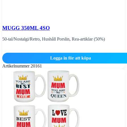
MUGG 350ML 4SO
50-tal/Nostalgi/Retro
,
Hushåll Porslin
,
Rea-artiklar (50%)
Logga in för att köpa
Artikelnummer
20161