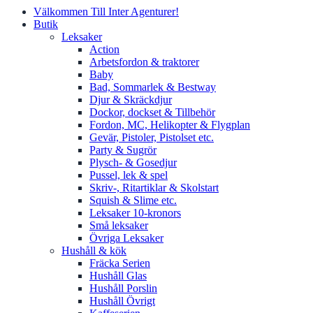
Välkommen Till Inter Agenturer!
Butik
Leksaker
Action
Arbetsfordon & traktorer
Baby
Bad, Sommarlek & Bestway
Djur & Skräckdjur
Dockor, dockset & Tillbehör
Fordon, MC, Helikopter & Flygplan
Gevär, Pistoler, Pistolset etc.
Party & Sugrör
Plysch- & Gosedjur
Pussel, lek & spel
Skriv-, Ritartiklar & Skolstart
Squish & Slime etc.
Leksaker 10-kronors
Små leksaker
Övriga Leksaker
Hushåll & kök
Fräcka Serien
Hushåll Glas
Hushåll Porslin
Hushåll Övrigt