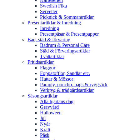
Kaffeserien
Swedish Fika
Servetter
Picknick & Sommarartiklar
Presentartiklar & Inredning
Inredning
Presentpåsar & Presentpapper
Bad, städ & förvaring
Badrum & Personal Care
Städ & Förvaringsartiklar
Tvättartiklar
Fritidsartiklar
Flaggor
Foppatofflor, Sandlar etc.
Hattar & Mössor
Paraply, poncho, bags & ryggsäck
Verktyg & trädgårdsartiklar
Säsongsartiklar
Alla hjärtans dag
Gravvård
Halloween
Jul
Nyår
Kräft
Påsk