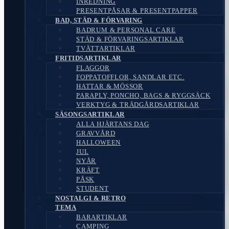
INREDNING
PRESENTPÅSAR & PRESENTPAPPER
BAD, STÄD & FÖRVARING
BADRUM & PERSONAL CARE
STÄD & FÖRVARINGSARTIKLAR
TVÄTTARTIKLAR
FRITIDSARTIKLAR
FLAGGOR
FOPPATOFFLOR, SANDLAR ETC.
HATTAR & MÖSSOR
PARAPLY, PONCHO, BAGS & RYGGSÄCK
VERKTYG & TRÄDGÅRDSARTIKLAR
SÄSONGSARTIKLAR
ALLA HJÄRTANS DAG
GRAVVÅRD
HALLOWEEN
JUL
NYÅR
KRÄFT
PÅSK
STUDENT
NOSTALGI & RETRO
TEMA
BARARTIKLAR
CAMPING