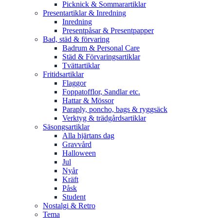
Picknick & Sommarartiklar
Presentartiklar & Inredning
Inredning
Presentpåsar & Presentpapper
Bad, städ & förvaring
Badrum & Personal Care
Städ & Förvaringsartiklar
Tvättartiklar
Fritidsartiklar
Flaggor
Foppatofflor, Sandlar etc.
Hattar & Mössor
Paraply, poncho, bags & ryggsäck
Verktyg & trädgårdsartiklar
Säsongsartiklar
Alla hjärtans dag
Gravvård
Halloween
Jul
Nyår
Kräft
Påsk
Student
Nostalgi & Retro
Tema