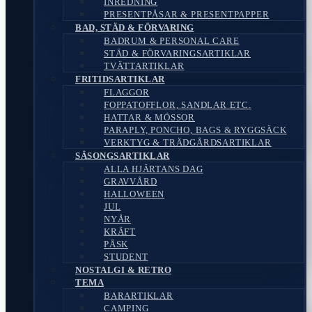
INREDNING
PRESENTPÅSAR & PRESENTPAPPER
BAD, STÄD & FÖRVARING
BADRUM & PERSONAL CARE
STÄD & FÖRVARINGSARTIKLAR
TVÄTTARTIKLAR
FRITIDSARTIKLAR
FLAGGOR
FOPPATOFFLOR, SANDLAR ETC.
HATTAR & MÖSSOR
PARAPLY, PONCHO, BAGS & RYGGSÄCK
VERKTYG & TRÄDGÅRDSARTIKLAR
SÄSONGSARTIKLAR
ALLA HJÄRTANS DAG
GRAVVÅRD
HALLOWEEN
JUL
NYÅR
KRÄFT
PÅSK
STUDENT
NOSTALGI & RETRO
TEMA
BARARTIKLAR
CAMPING