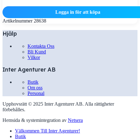
Logga in för att köpa
Artikelnummer
28638
Hjälp
Kontakta Oss
Bli Kund
Vilkor
Inter Agenturer AB
Butik
Om oss
Personal
Upphovsrätt © 2025 Inter Agenturer AB. Alla rättigheter
förbehålles.
Hemsida & systemintegration av
Netsera
Välkommen Till Inter Agenturer!
Butik