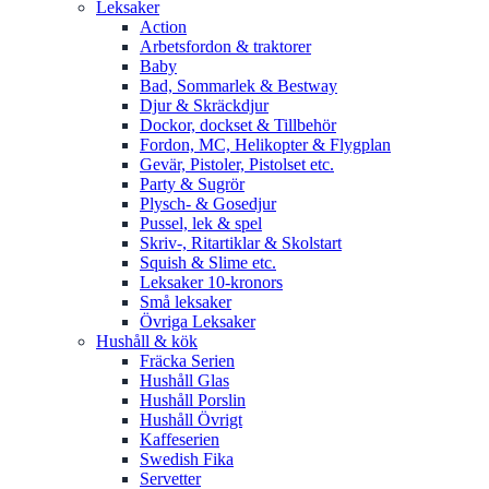
Leksaker
Action
Arbetsfordon & traktorer
Baby
Bad, Sommarlek & Bestway
Djur & Skräckdjur
Dockor, dockset & Tillbehör
Fordon, MC, Helikopter & Flygplan
Gevär, Pistoler, Pistolset etc.
Party & Sugrör
Plysch- & Gosedjur
Pussel, lek & spel
Skriv-, Ritartiklar & Skolstart
Squish & Slime etc.
Leksaker 10-kronors
Små leksaker
Övriga Leksaker
Hushåll & kök
Fräcka Serien
Hushåll Glas
Hushåll Porslin
Hushåll Övrigt
Kaffeserien
Swedish Fika
Servetter