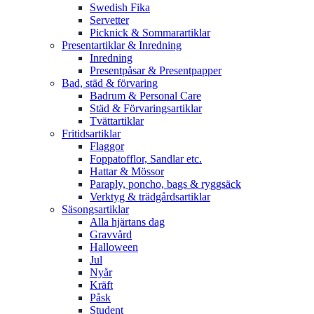
Swedish Fika
Servetter
Picknick & Sommarartiklar
Presentartiklar & Inredning
Inredning
Presentpåsar & Presentpapper
Bad, städ & förvaring
Badrum & Personal Care
Städ & Förvaringsartiklar
Tvättartiklar
Fritidsartiklar
Flaggor
Foppatofflor, Sandlar etc.
Hattar & Mössor
Paraply, poncho, bags & ryggsäck
Verktyg & trädgårdsartiklar
Säsongsartiklar
Alla hjärtans dag
Gravvård
Halloween
Jul
Nyår
Kräft
Påsk
Student