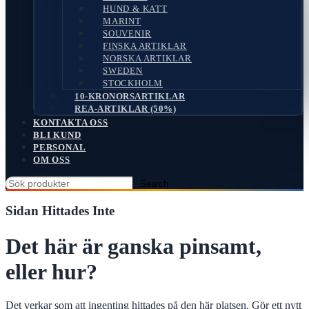
HUND & KATT
MARINT
SOUVENIR
FINSKA ARTIKLAR
NORSKA ARTIKLAR
SWEDEN
STOCKHOLM
10-KRONORSARTIKLAR
REA-ARTIKLAR (50%)
KONTAKTA OSS
BLI KUND
PERSONAL
OM OSS
Search
Sidan Hittades Inte
Det här är ganska pinsamt,
eller hur?
Det verkar som att ingenting hittades på den här platsen. Gör ett nytt