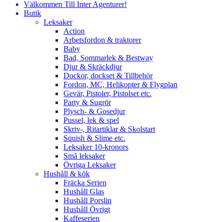
Välkommen Till Inter Agenturer!
Butik
Leksaker
Action
Arbetsfordon & traktorer
Baby
Bad, Sommarlek & Bestway
Djur & Skräckdjur
Dockor, dockset & Tillbehör
Fordon, MC, Helikopter & Flygplan
Gevär, Pistoler, Pistolset etc.
Party & Sugrör
Plysch- & Gosedjur
Pussel, lek & spel
Skriv-, Ritartiklar & Skolstart
Squish & Slime etc.
Leksaker 10-kronors
Små leksaker
Övriga Leksaker
Hushåll & kök
Fräcka Serien
Hushåll Glas
Hushåll Porslin
Hushåll Övrigt
Kaffeserien