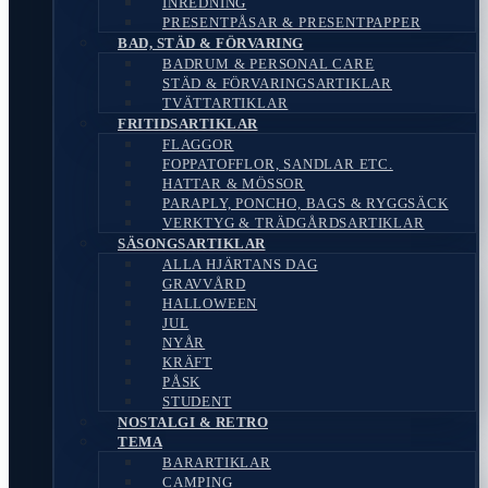
INREDNING
PRESENTPÅSAR & PRESENTPAPPER
BAD, STÄD & FÖRVARING
BADRUM & PERSONAL CARE
STÄD & FÖRVARINGSARTIKLAR
TVÄTTARTIKLAR
FRITIDSARTIKLAR
FLAGGOR
FOPPATOFFLOR, SANDLAR ETC.
HATTAR & MÖSSOR
PARAPLY, PONCHO, BAGS & RYGGSÄCK
VERKTYG & TRÄDGÅRDSARTIKLAR
SÄSONGSARTIKLAR
ALLA HJÄRTANS DAG
GRAVVÅRD
HALLOWEEN
JUL
NYÅR
KRÄFT
PÅSK
STUDENT
NOSTALGI & RETRO
TEMA
BARARTIKLAR
CAMPING