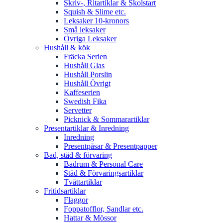
Skriv-, Ritartiklar & Skolstart
Squish & Slime etc.
Leksaker 10-kronors
Små leksaker
Övriga Leksaker
Hushåll & kök
Fräcka Serien
Hushåll Glas
Hushåll Porslin
Hushåll Övrigt
Kaffeserien
Swedish Fika
Servetter
Picknick & Sommarartiklar
Presentartiklar & Inredning
Inredning
Presentpåsar & Presentpapper
Bad, städ & förvaring
Badrum & Personal Care
Städ & Förvaringsartiklar
Tvättartiklar
Fritidsartiklar
Flaggor
Foppatofflor, Sandlar etc.
Hattar & Mössor