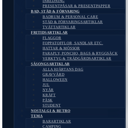
INREDNING
PRESENTPÅSAR & PRESENTPAPPER
BAD, STÄD & FÖRVARING
BADRUM & PERSONAL CARE
STÄD & FÖRVARINGSARTIKLAR
TVÄTTARTIKLAR
FRITIDSARTIKLAR
FLAGGOR
FOPPATOFFLOR, SANDLAR ETC.
HATTAR & MÖSSOR
PARAPLY, PONCHO, BAGS & RYGGSÄCK
VERKTYG & TRÄDGÅRDSARTIKLAR
SÄSONGSARTIKLAR
ALLA HJÄRTANS DAG
GRAVVÅRD
HALLOWEEN
JUL
NYÅR
KRÄFT
PÅSK
STUDENT
NOSTALGI & RETRO
TEMA
BARARTIKLAR
CAMPING