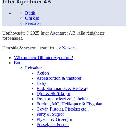
Inter Agenturer AB
Butik
Om oss
Personal
Upphovsrätt © 2025 Inter Agenturer AB. Alla rättigheter
förbehålles.
Hemsida & systemintegration av
Netsera
Välkommen Till Inter Agenturer!
Butik
Leksaker
Action
Arbetsfordon & traktorer
Baby
Bad, Sommarlek & Bestway
Djur & Skräckdjur
Dockor, dockset & Tillbehör
Fordon, MC, Helikopter & Flygplan
Gevär, Pistoler, Pistolset etc.
Party & Sugrör
Plysch- & Gosedjur
Pussel, lek & spel