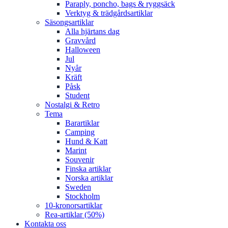
Paraply, poncho, bags & ryggsäck
Verktyg & trädgårdsartiklar
Säsongsartiklar
Alla hjärtans dag
Gravvård
Halloween
Jul
Nyår
Kräft
Påsk
Student
Nostalgi & Retro
Tema
Barartiklar
Camping
Hund & Katt
Marint
Souvenir
Finska artiklar
Norska artiklar
Sweden
Stockholm
10-kronorsartiklar
Rea-artiklar (50%)
Kontakta oss