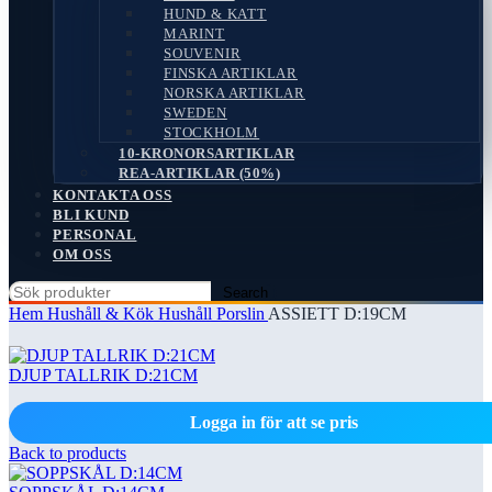
HUND & KATT
MARINT
SOUVENIR
FINSKA ARTIKLAR
NORSKA ARTIKLAR
SWEDEN
STOCKHOLM
10-KRONORSARTIKLAR
REA-ARTIKLAR (50%)
KONTAKTA OSS
BLI KUND
PERSONAL
OM OSS
Search
Hem
Hushåll & Kök
Hushåll Porslin
ASSIETT D:19CM
DJUP TALLRIK D:21CM
Logga in för att se pris
Back to products