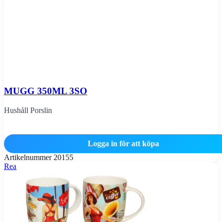
MUGG 350ML 3SO
Hushåll Porslin
Logga in för att köpa
Artikelnummer
20155
Rea