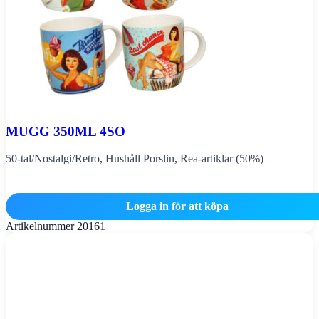
MUGG 350ML 4SO
50-tal/Nostalgi/Retro
,
Hushåll Porslin
,
Rea-artiklar (50%)
Logga in för att köpa
Artikelnummer
20161