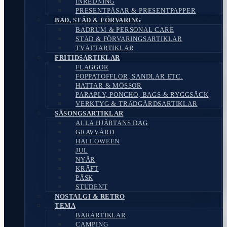
INREDNING
PRESENTPÅSAR & PRESENTPAPPER
BAD, STÄD & FÖRVARING
BADRUM & PERSONAL CARE
STÄD & FÖRVARINGSARTIKLAR
TVÄTTARTIKLAR
FRITIDSARTIKLAR
FLAGGOR
FOPPATOFFLOR, SANDLAR ETC.
HATTAR & MÖSSOR
PARAPLY, PONCHO, BAGS & RYGGSÄCK
VERKTYG & TRÄDGÅRDSARTIKLAR
SÄSONGSARTIKLAR
ALLA HJÄRTANS DAG
GRAVVÅRD
HALLOWEEN
JUL
NYÅR
KRÄFT
PÅSK
STUDENT
NOSTALGI & RETRO
TEMA
BARARTIKLAR
CAMPING