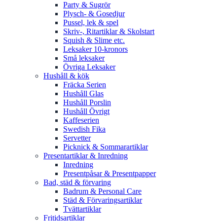
Party & Sugrör
Plysch- & Gosedjur
Pussel, lek & spel
Skriv-, Ritartiklar & Skolstart
Squish & Slime etc.
Leksaker 10-kronors
Små leksaker
Övriga Leksaker
Hushåll & kök
Fräcka Serien
Hushåll Glas
Hushåll Porslin
Hushåll Övrigt
Kaffeserien
Swedish Fika
Servetter
Picknick & Sommarartiklar
Presentartiklar & Inredning
Inredning
Presentpåsar & Presentpapper
Bad, städ & förvaring
Badrum & Personal Care
Städ & Förvaringsartiklar
Tvättartiklar
Fritidsartiklar