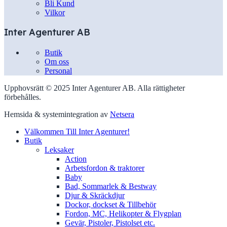
Bli Kund
Vilkor
Inter Agenturer AB
Butik
Om oss
Personal
Upphovsrätt © 2025 Inter Agenturer AB. Alla rättigheter
förbehålles.
Hemsida & systemintegration av
Netsera
Välkommen Till Inter Agenturer!
Butik
Leksaker
Action
Arbetsfordon & traktorer
Baby
Bad, Sommarlek & Bestway
Djur & Skräckdjur
Dockor, dockset & Tillbehör
Fordon, MC, Helikopter & Flygplan
Gevär, Pistoler, Pistolset etc.