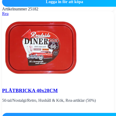
Logga in för att köpa
Artikelnummer
25182
Rea
PLÅTBRICKA 40x28CM
50-tal/Nostalgi/Retro
,
Hushåll & Kök
,
Rea-artiklar (50%)