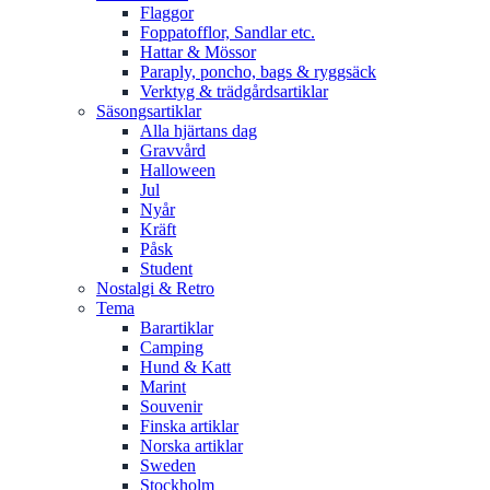
Flaggor
Foppatofflor, Sandlar etc.
Hattar & Mössor
Paraply, poncho, bags & ryggsäck
Verktyg & trädgårdsartiklar
Säsongsartiklar
Alla hjärtans dag
Gravvård
Halloween
Jul
Nyår
Kräft
Påsk
Student
Nostalgi & Retro
Tema
Barartiklar
Camping
Hund & Katt
Marint
Souvenir
Finska artiklar
Norska artiklar
Sweden
Stockholm