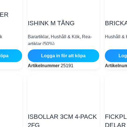
KER
ISHINK M TÅNG
BRICKA
k
Barartiklar
,
Hushåll & Kök
,
Rea-
Hushåll &
artiklar (50%)
köpa
Logga in för att köpa
Log
Artikelnummer
25191
Artikeln
ISBOLLAR 3CM 4-PACK
FICKPL
2FG
DELAR