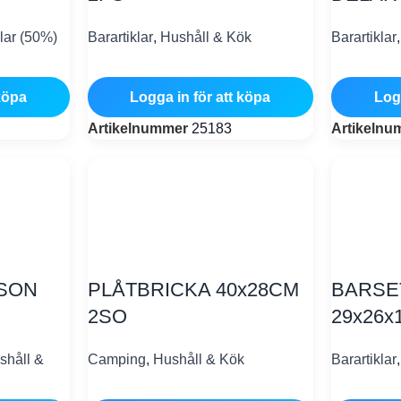
lar (50%)
Barartiklar
,
Hushåll & Kök
Barartiklar
köpa
Logga in för att köpa
Log
Artikelnummer
25183
Artikeln
KSON
PLÅTBRICKA 40x28CM
BARSE
2SO
29x26x
shåll &
Camping
,
Hushåll & Kök
Barartiklar