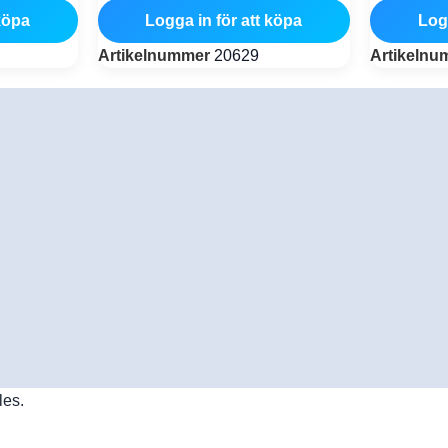
köpa
Logga in för att köpa
Log
Artikelnummer
20629
Artikeln
les.