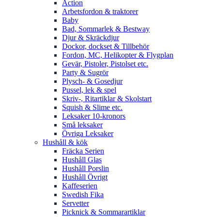
Action
Arbetsfordon & traktorer
Baby
Bad, Sommarlek & Bestway
Djur & Skräckdjur
Dockor, dockset & Tillbehör
Fordon, MC, Helikopter & Flygplan
Gevär, Pistoler, Pistolset etc.
Party & Sugrör
Plysch- & Gosedjur
Pussel, lek & spel
Skriv-, Ritartiklar & Skolstart
Squish & Slime etc.
Leksaker 10-kronors
Små leksaker
Övriga Leksaker
Hushåll & kök
Fräcka Serien
Hushåll Glas
Hushåll Porslin
Hushåll Övrigt
Kaffeserien
Swedish Fika
Servetter
Picknick & Sommarartiklar