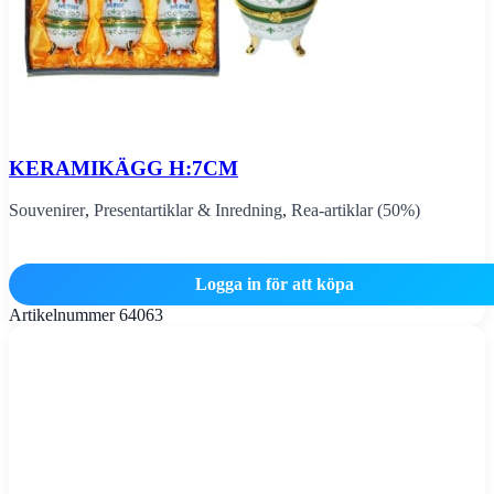
KERAMIKÄGG H:7CM
Souvenirer
,
Presentartiklar & Inredning
,
Rea-artiklar (50%)
Logga in för att köpa
Artikelnummer
64063