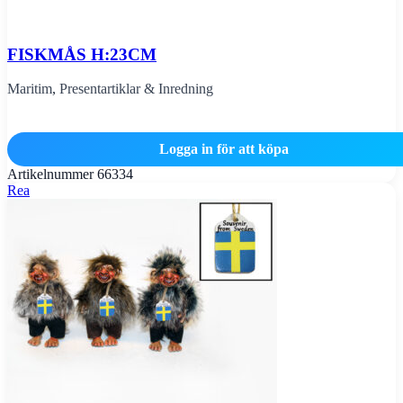
FISKMÅS H:23CM
Maritim
,
Presentartiklar & Inredning
Logga in för att köpa
Artikelnummer
66334
Rea