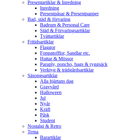
Presentartiklar & Inredning
Inredning
Presentpåsar & Presentpapper
Bad, städ & förvaring
Badrum & Personal Care
Städ & Förvaringsartiklar
Tvättartiklar
Fritidsartiklar
Flaggor
Foppatofflor, Sandlar etc.
Hattar & Mössor
Paraply, poncho, bags & ryggsäck
Verktyg & trädgårdsartiklar
Säsongsartiklar
Alla hjärtans dag
Gravvård
Halloween
Jul
Nyår
Kräft
Påsk
Student
Nostalgi & Retro
Tema
Barartiklar