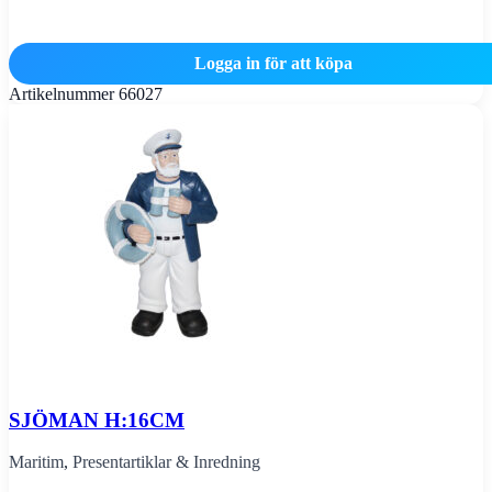
Logga in för att köpa
Artikelnummer
66027
SJÖMAN H:16CM
Maritim
,
Presentartiklar & Inredning