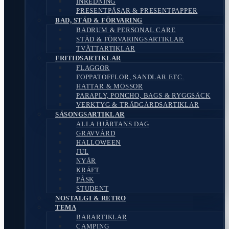
INREDNING
PRESENTPÅSAR & PRESENTPAPPER
BAD, STÄD & FÖRVARING
BADRUM & PERSONAL CARE
STÄD & FÖRVARINGSARTIKLAR
TVÄTTARTIKLAR
FRITIDSARTIKLAR
FLAGGOR
FOPPATOFFLOR, SANDLAR ETC.
HATTAR & MÖSSOR
PARAPLY, PONCHO, BAGS & RYGGSÄCK
VERKTYG & TRÄDGÅRDSARTIKLAR
SÄSONGSARTIKLAR
ALLA HJÄRTANS DAG
GRAVVÅRD
HALLOWEEN
JUL
NYÅR
KRÄFT
PÅSK
STUDENT
NOSTALGI & RETRO
TEMA
BARARTIKLAR
CAMPING