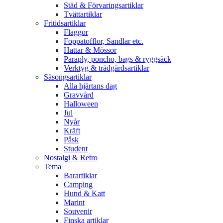
Städ & Förvaringsartiklar
Tvättartiklar
Fritidsartiklar
Flaggor
Foppatofflor, Sandlar etc.
Hattar & Mössor
Paraply, poncho, bags & ryggsäck
Verktyg & trädgårdsartiklar
Säsongsartiklar
Alla hjärtans dag
Gravvård
Halloween
Jul
Nyår
Kräft
Påsk
Student
Nostalgi & Retro
Tema
Barartiklar
Camping
Hund & Katt
Marint
Souvenir
Finska artiklar