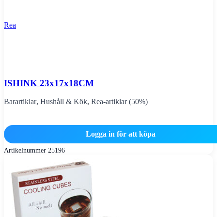
Rea
ISHINK 23x17x18CM
Barartiklar
,
Hushåll & Kök
,
Rea-artiklar (50%)
Logga in för att köpa
Artikelnummer
25196