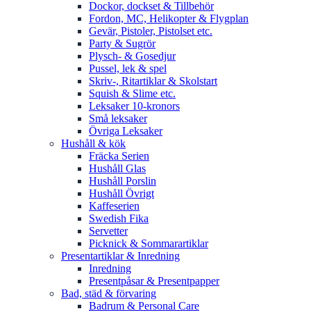
Dockor, dockset & Tillbehör
Fordon, MC, Helikopter & Flygplan
Gevär, Pistoler, Pistolset etc.
Party & Sugrör
Plysch- & Gosedjur
Pussel, lek & spel
Skriv-, Ritartiklar & Skolstart
Squish & Slime etc.
Leksaker 10-kronors
Små leksaker
Övriga Leksaker
Hushåll & kök
Fräcka Serien
Hushåll Glas
Hushåll Porslin
Hushåll Övrigt
Kaffeserien
Swedish Fika
Servetter
Picknick & Sommarartiklar
Presentartiklar & Inredning
Inredning
Presentpåsar & Presentpapper
Bad, städ & förvaring
Badrum & Personal Care