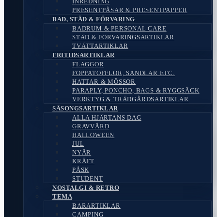
INREDNING
PRESENTPÅSAR & PRESENTPAPPER
BAD, STÄD & FÖRVARING
BADRUM & PERSONAL CARE
STÄD & FÖRVARINGSARTIKLAR
TVÄTTARTIKLAR
FRITIDSARTIKLAR
FLAGGOR
FOPPATOFFLOR, SANDLAR ETC.
HATTAR & MÖSSOR
PARAPLY, PONCHO, BAGS & RYGGSÄCK
VERKTYG & TRÄDGÅRDSARTIKLAR
SÄSONGSARTIKLAR
ALLA HJÄRTANS DAG
GRAVVÅRD
HALLOWEEN
JUL
NYÅR
KRÄFT
PÅSK
STUDENT
NOSTALGI & RETRO
TEMA
BARARTIKLAR
CAMPING