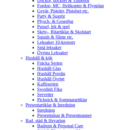
Dockor, dockset & Tillbehör
Fordon, MC, Helikopter & Flygplan
Gevär, Pistoler, Pistolset etc.
Party & Sugrör
Plysch- & Gosedjur
Pussel, lek & spel
Skriv-, Ritartiklar & Skolstart
Squish & Slime etc.
Leksaker 10-kronors
Små leksaker
Övriga Leksaker
Hushåll & kök
Fräcka Serien
Hushåll Glas
Hushåll Porslin
Hushåll Övrigt
Kaffeserien
Swedish Fika
Servetter
Picknick & Sommarartiklar
Presentartiklar & Inredning
Inredning
Presentpåsar & Presentpapper
Bad, städ & förvaring
Badrum & Personal Care