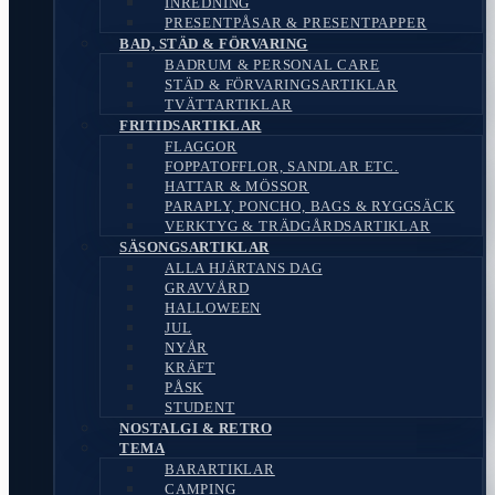
INREDNING
PRESENTPÅSAR & PRESENTPAPPER
BAD, STÄD & FÖRVARING
BADRUM & PERSONAL CARE
STÄD & FÖRVARINGSARTIKLAR
TVÄTTARTIKLAR
FRITIDSARTIKLAR
FLAGGOR
FOPPATOFFLOR, SANDLAR ETC.
HATTAR & MÖSSOR
PARAPLY, PONCHO, BAGS & RYGGSÄCK
VERKTYG & TRÄDGÅRDSARTIKLAR
SÄSONGSARTIKLAR
ALLA HJÄRTANS DAG
GRAVVÅRD
HALLOWEEN
JUL
NYÅR
KRÄFT
PÅSK
STUDENT
NOSTALGI & RETRO
TEMA
BARARTIKLAR
CAMPING