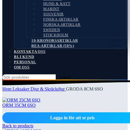
HUND & KATT
MARINT
SOUVENIR
FINSKA ARTIKLAR
NORSKA ARTIKLAR
SWEDEN
STOCKHOLM
10-KRONORSARTIKLAR
REA-ARTIKLAR (50%)
KONTAKTA OSS
BLI KUND
PERSONAL
OM OSS
Search
Hem
Leksaker
Djur & Skräckdjur
GRODA 8CM 6SO
ORM 35CM 6SO
Logga in för att se pris
Back to products