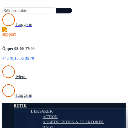
REA
Search
Logga in
Öppet 08:00-17:00
+46 (0)13 36 86 70
Menu
Logga in
BUTIK
LEKSAKER
ACTION
ARBETSFORDON & TRAKTORER
BABY