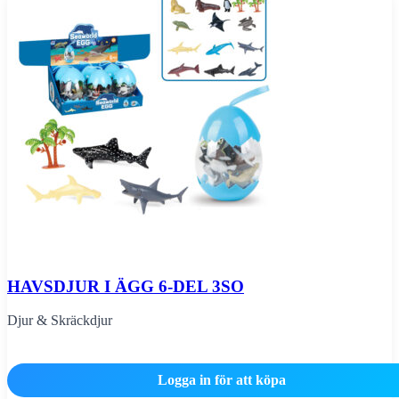
HAVSDJUR I ÄGG 6-DEL 3SO
Djur & Skräckdjur
Logga in för att köpa