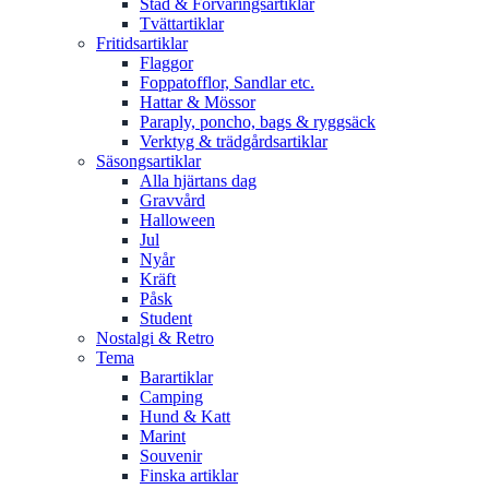
Städ & Förvaringsartiklar
Tvättartiklar
Fritidsartiklar
Flaggor
Foppatofflor, Sandlar etc.
Hattar & Mössor
Paraply, poncho, bags & ryggsäck
Verktyg & trädgårdsartiklar
Säsongsartiklar
Alla hjärtans dag
Gravvård
Halloween
Jul
Nyår
Kräft
Påsk
Student
Nostalgi & Retro
Tema
Barartiklar
Camping
Hund & Katt
Marint
Souvenir
Finska artiklar