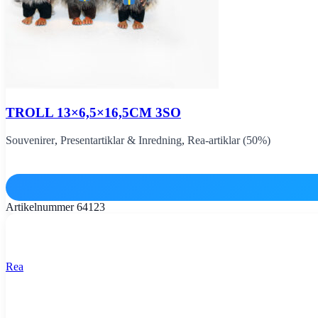
TROLL 13×6,5×16,5CM 3SO
Souvenirer
,
Presentartiklar & Inredning
,
Rea-artiklar (50%)
Artikelnummer
64123
Rea