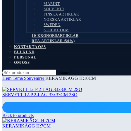
MARINT
SOUVENIR
FINSKA ARTIKLAR
NORSKA ARTIKLAR
SWEDEN
STOCKHOLM
10-KRONORSARTIKLAR
REA-ARTIKLAR (50%)
KONTAKTA OSS
BLI KUND
PERSONAL
OM OSS
Search
Hem
Tema
Souvenirer
KERAMIKÄGG H:10CM
SERVETT 12-P 2-LAG 33x33CM 2SO
Back to products
KERAMIKÄGG H:7CM