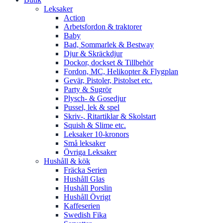
Leksaker
Action
Arbetsfordon & traktorer
Baby
Bad, Sommarlek & Bestway
Djur & Skräckdjur
Dockor, dockset & Tillbehör
Fordon, MC, Helikopter & Flygplan
Gevär, Pistoler, Pistolset etc.
Party & Sugrör
Plysch- & Gosedjur
Pussel, lek & spel
Skriv-, Ritartiklar & Skolstart
Squish & Slime etc.
Leksaker 10-kronors
Små leksaker
Övriga Leksaker
Hushåll & kök
Fräcka Serien
Hushåll Glas
Hushåll Porslin
Hushåll Övrigt
Kaffeserien
Swedish Fika