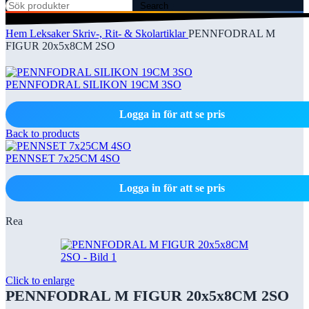
Search
Hem
Leksaker
Skriv-, Rit- & Skolartiklar
PENNFODRAL M
FIGUR 20x5x8CM 2SO
PENNFODRAL SILIKON 19CM 3SO
Logga in för att se pris
Back to products
PENNSET 7x25CM 4SO
Logga in för att se pris
Rea
Click to enlarge
PENNFODRAL M FIGUR 20x5x8CM 2SO