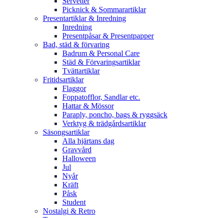
Servetter
Picknick & Sommarartiklar
Presentartiklar & Inredning
Inredning
Presentpåsar & Presentpapper
Bad, städ & förvaring
Badrum & Personal Care
Städ & Förvaringsartiklar
Tvättartiklar
Fritidsartiklar
Flaggor
Foppatofflor, Sandlar etc.
Hattar & Mössor
Paraply, poncho, bags & ryggsäck
Verktyg & trädgårdsartiklar
Säsongsartiklar
Alla hjärtans dag
Gravvård
Halloween
Jul
Nyår
Kräft
Påsk
Student
Nostalgi & Retro