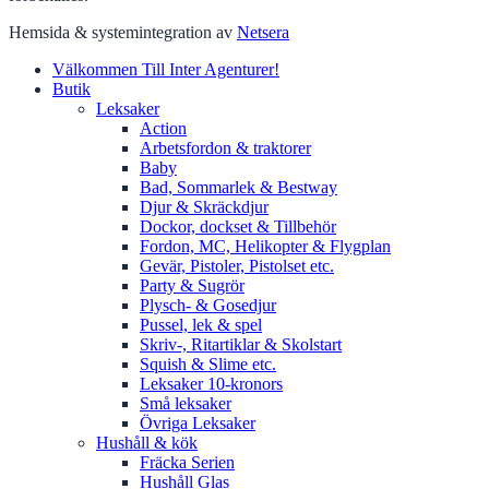
Hemsida & systemintegration av
Netsera
Välkommen Till Inter Agenturer!
Butik
Leksaker
Action
Arbetsfordon & traktorer
Baby
Bad, Sommarlek & Bestway
Djur & Skräckdjur
Dockor, dockset & Tillbehör
Fordon, MC, Helikopter & Flygplan
Gevär, Pistoler, Pistolset etc.
Party & Sugrör
Plysch- & Gosedjur
Pussel, lek & spel
Skriv-, Ritartiklar & Skolstart
Squish & Slime etc.
Leksaker 10-kronors
Små leksaker
Övriga Leksaker
Hushåll & kök
Fräcka Serien
Hushåll Glas