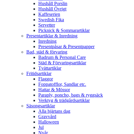
Hushåll Porslin
Hushåll Övrigt
Kaffeserien
Swedish Fika
Servetter
Picknick & Sommarartiklar
Presentartiklar & Inredning
Inredning
Presentpåsar & Presentpapper
Bad, städ & förvaring
Badrum & Personal Care
Städ & Förvaringsartiklar
Tvättartiklar
Fritidsartiklar
Flaggor
Foppatofflor, Sandlar etc.
Hattar & Mössor
Paraply, poncho, bags & ryggsäck
Verktyg & trädgårdsartiklar
Säsongsartiklar
Alla hjärtans dag
Gravvård
Halloween
Jul
Nyår