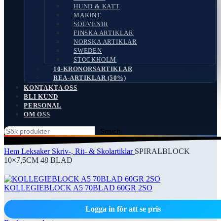
HUND & KATT
MARINT
SOUVENIR
FINSKA ARTIKLAR
NORSKA ARTIKLAR
SWEDEN
STOCKHOLM
10-KRONORSARTIKLAR
REA-ARTIKLAR (50%)
KONTAKTA OSS
BLI KUND
PERSONAL
OM OSS
Search
Hem
Leksaker
Skriv-, Rit- & Skolartiklar
SPIRALBLOCK
10×7,5CM 48 BLAD
KOLLEGIEBLOCK A5 70BLAD 60GR 2SO
Logga in för att se pris