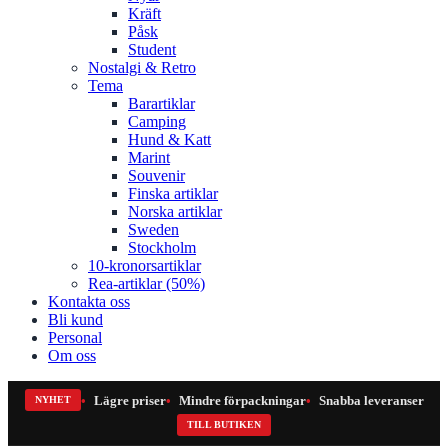
Kräft
Påsk
Student
Nostalgi & Retro
Tema
Barartiklar
Camping
Hund & Katt
Marint
Souvenir
Finska artiklar
Norska artiklar
Sweden
Stockholm
10-kronorsartiklar
Rea-artiklar (50%)
Kontakta oss
Bli kund
Personal
Om oss
Lägre priser
Mindre förpackningar
Snabba leveranser
NYHET
TILL BUTIKEN