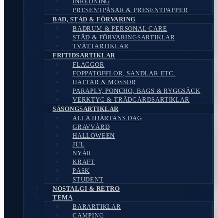
INREDNING
PRESENTPÅSAR & PRESENTPAPPER
BAD, STÄD & FÖRVARING
BADRUM & PERSONAL CARE
STÄD & FÖRVARINGSARTIKLAR
TVÄTTARTIKLAR
FRITIDSARTIKLAR
FLAGGOR
FOPPATOFFLOR, SANDLAR ETC.
HATTAR & MÖSSOR
PARAPLY, PONCHO, BAGS & RYGGSÄCK
VERKTYG & TRÄDGÅRDSARTIKLAR
SÄSONGSARTIKLAR
ALLA HJÄRTANS DAG
GRAVVÅRD
HALLOWEEN
JUL
NYÅR
KRÄFT
PÅSK
STUDENT
NOSTALGI & RETRO
TEMA
BARARTIKLAR
CAMPING