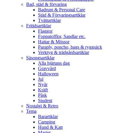
Bad, städ & förvaring
Badrum & Personal Care
Städ & Förvaringsartiklar
Tvättartiklar
Fritidsartiklar
Flaggor
Foppatofflor, Sandlar etc.
Hattar & Mössor
Paraply, poncho, bags & ryggsäck
Verktyg & trädgårdsartiklar
Säsongsartiklar
Alla hjärtans dag
Gravvård
Halloween
Jul
Nyår
Kräft
Påsk
Student
Nostalgi & Retro
Tema
Barartiklar
Camping
Hund & Katt
Marint