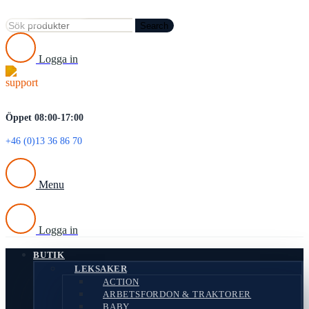
REA
REA
REA
REA
Search
Logga in
Öppet 08:00-17:00
+46 (0)13 36 86 70
Menu
Logga in
BUTIK
LEKSAKER
ACTION
ARBETSFORDON & TRAKTORER
BABY