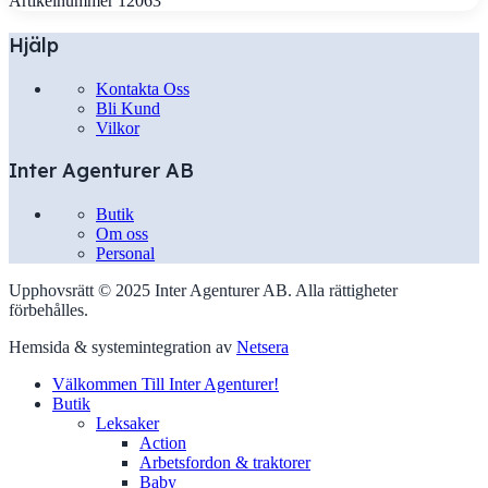
Artikelnummer
12063
Hjälp
Kontakta Oss
Bli Kund
Vilkor
Inter Agenturer AB
Butik
Om oss
Personal
Upphovsrätt © 2025 Inter Agenturer AB. Alla rättigheter
förbehålles.
Hemsida & systemintegration av
Netsera
Välkommen Till Inter Agenturer!
Butik
Leksaker
Action
Arbetsfordon & traktorer
Baby