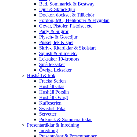
Bad, Sommarlek & Bestway
Djur & Skräckdjur
Dockor, dockset & Tillbehör
Fordon, MC, Helikopter & Flygplan
Gevär, Pistoler, Pistolset etc.
Party & Sugrör
Plysch- & Gosedjur
Pussel, lek & spel
Skriv-, Ritartiklar & Skolstart
Squish & Slime etc.
Leksaker 10-kronors
Små leksaker
Övriga Leksaker
Hushåll & kök
Fräcka Serien
Hushåll Glas
Hushåll Porslin
Hushåll Övrigt
Kaffeserien
Swedish Fika
Servetter
Picknick & Sommarartiklar
Presentartiklar & Inredning
Inredning
Presentpåsar & Presentpapper