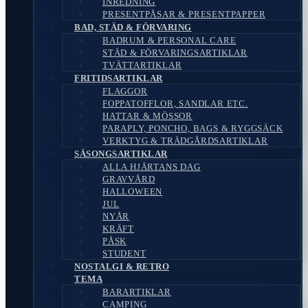
INREDNING
PRESENTPÅSAR & PRESENTPAPPER
BAD, STÄD & FÖRVARING
BADRUM & PERSONAL CARE
STÄD & FÖRVARINGSARTIKLAR
TVÄTTARTIKLAR
FRITIDSARTIKLAR
FLAGGOR
FOPPATOFFLOR, SANDLAR ETC.
HATTAR & MÖSSOR
PARAPLY, PONCHO, BAGS & RYGGSÄCK
VERKTYG & TRÄDGÅRDSARTIKLAR
SÄSONGSARTIKLAR
ALLA HJÄRTANS DAG
GRAVVÅRD
HALLOWEEN
JUL
NYÅR
KRÄFT
PÅSK
STUDENT
NOSTALGI & RETRO
TEMA
BARARTIKLAR
CAMPING