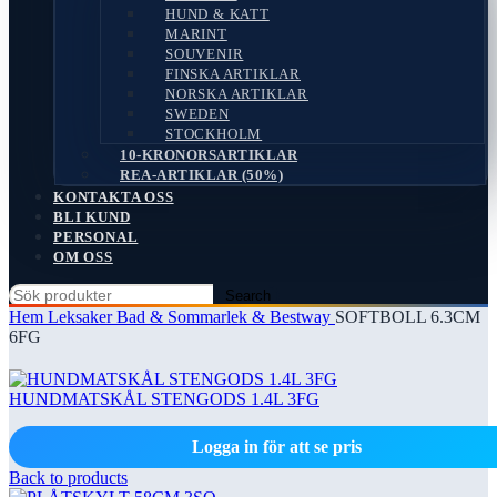
HUND & KATT
MARINT
SOUVENIR
FINSKA ARTIKLAR
NORSKA ARTIKLAR
SWEDEN
STOCKHOLM
10-KRONORSARTIKLAR
REA-ARTIKLAR (50%)
KONTAKTA OSS
BLI KUND
PERSONAL
OM OSS
Search
Hem
Leksaker
Bad & Sommarlek & Bestway
SOFTBOLL 6.3CM
6FG
HUNDMATSKÅL STENGODS 1.4L 3FG
Logga in för att se pris
Back to products