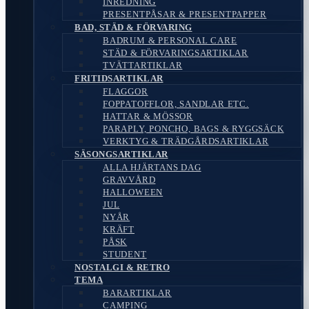
INREDNING
PRESENTPÅSAR & PRESENTPAPPER
BAD, STÄD & FÖRVARING
BADRUM & PERSONAL CARE
STÄD & FÖRVARINGSARTIKLAR
TVÄTTARTIKLAR
FRITIDSARTIKLAR
FLAGGOR
FOPPATOFFLOR, SANDLAR ETC.
HATTAR & MÖSSOR
PARAPLY, PONCHO, BAGS & RYGGSÄCK
VERKTYG & TRÄDGÅRDSARTIKLAR
SÄSONGSARTIKLAR
ALLA HJÄRTANS DAG
GRAVVÅRD
HALLOWEEN
JUL
NYÅR
KRÄFT
PÅSK
STUDENT
NOSTALGI & RETRO
TEMA
BARARTIKLAR
CAMPING