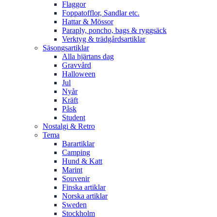
Flaggor
Foppatofflor, Sandlar etc.
Hattar & Mössor
Paraply, poncho, bags & ryggsäck
Verktyg & trädgårdsartiklar
Säsongsartiklar
Alla hjärtans dag
Gravvård
Halloween
Jul
Nyår
Kräft
Påsk
Student
Nostalgi & Retro
Tema
Barartiklar
Camping
Hund & Katt
Marint
Souvenir
Finska artiklar
Norska artiklar
Sweden
Stockholm