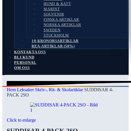
HUND & KATT
MARINT
SOUVENIR
FINSKA ARTIKLAR
NORSKA ARTIKLAR
SWEDEN
STOCKHOLM
10-KRONORSARTIKLAR
REA-ARTIKLAR (50%)
KONTAKTA OSS
BLI KUND
PERSONAL
OM OSS
Search
Hem
Leksaker
Skriv-, Rit- & Skolartiklar
SUDDISAR 4-
PACK 2SO
Click to enlarge
SUDDISAR 4-PACK 2SO