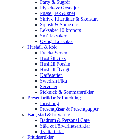
Party & Sugrör
Plysch- & Gosedjur
Pussel, lek & spel
Skriv-, Ritartiklar & Skolstart
Squish & Slime etc.
Leksaker 10-kronors
Små leksaker
Övriga Leksaker
Hushåll & kök
Fräcka Serien
Hushåll Glas
Hushåll Porslin
Hushåll Övrigt
Kaffeserien
Swedish Fika
Servetter
Picknick & Sommarartiklar
Presentartiklar & Inredning
Inredning
Presentpåsar & Presentpapper
Bad, städ & förvaring
Badrum & Personal Care
Städ & Förvaringsartiklar
Tvättartiklar
Fritidsartiklar