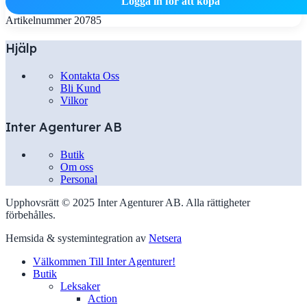
Logga in för att köpa
Artikelnummer
20785
Hjälp
Kontakta Oss
Bli Kund
Vilkor
Inter Agenturer AB
Butik
Om oss
Personal
Upphovsrätt © 2025 Inter Agenturer AB. Alla rättigheter
förbehålles.
Hemsida & systemintegration av
Netsera
Välkommen Till Inter Agenturer!
Butik
Leksaker
Action