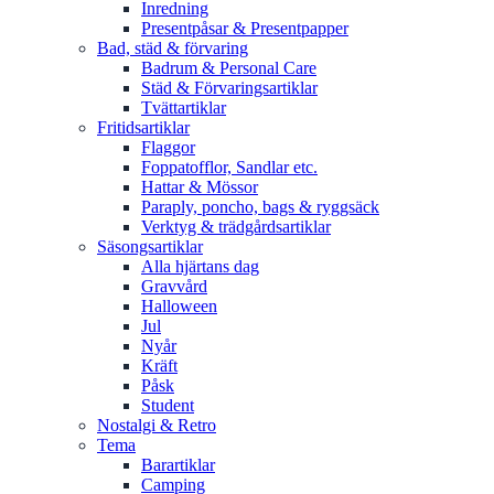
Inredning
Presentpåsar & Presentpapper
Bad, städ & förvaring
Badrum & Personal Care
Städ & Förvaringsartiklar
Tvättartiklar
Fritidsartiklar
Flaggor
Foppatofflor, Sandlar etc.
Hattar & Mössor
Paraply, poncho, bags & ryggsäck
Verktyg & trädgårdsartiklar
Säsongsartiklar
Alla hjärtans dag
Gravvård
Halloween
Jul
Nyår
Kräft
Påsk
Student
Nostalgi & Retro
Tema
Barartiklar
Camping