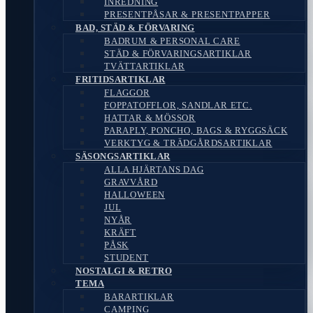
INREDNING
PRESENTPÅSAR & PRESENTPAPPER
BAD, STÄD & FÖRVARING
BADRUM & PERSONAL CARE
STÄD & FÖRVARINGSARTIKLAR
TVÄTTARTIKLAR
FRITIDSARTIKLAR
FLAGGOR
FOPPATOFFLOR, SANDLAR ETC.
HATTAR & MÖSSOR
PARAPLY, PONCHO, BAGS & RYGGSÄCK
VERKTYG & TRÄDGÅRDSARTIKLAR
SÄSONGSARTIKLAR
ALLA HJÄRTANS DAG
GRAVVÅRD
HALLOWEEN
JUL
NYÅR
KRÄFT
PÅSK
STUDENT
NOSTALGI & RETRO
TEMA
BARARTIKLAR
CAMPING