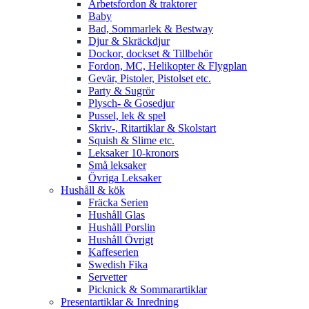
Arbetsfordon & traktorer
Baby
Bad, Sommarlek & Bestway
Djur & Skräckdjur
Dockor, dockset & Tillbehör
Fordon, MC, Helikopter & Flygplan
Gevär, Pistoler, Pistolset etc.
Party & Sugrör
Plysch- & Gosedjur
Pussel, lek & spel
Skriv-, Ritartiklar & Skolstart
Squish & Slime etc.
Leksaker 10-kronors
Små leksaker
Övriga Leksaker
Hushåll & kök
Fräcka Serien
Hushåll Glas
Hushåll Porslin
Hushåll Övrigt
Kaffeserien
Swedish Fika
Servetter
Picknick & Sommarartiklar
Presentartiklar & Inredning