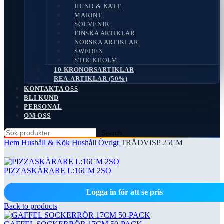
HUND & KATT
MARINT
SOUVENIR
FINSKA ARTIKLAR
NORSKA ARTIKLAR
SWEDEN
STOCKHOLM
10-KRONORSARTIKLAR
REA-ARTIKLAR (50%)
KONTAKTA OSS
BLI KUND
PERSONAL
OM OSS
Search
Hem
Hushåll & Kök
Hushåll Övrigt
TRÅDVISP 25CM
PIZZASKÄRARE L:16CM 2SO
Logga in för att se pris
Back to products