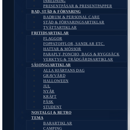
INREDNING
PRESENTPÅSAR & PRESENTPAPPER
BAD, STÄD & FÖRVARING
BADRUM & PERSONAL CARE
STÄD & FÖRVARINGSARTIKLAR
TVÄTTARTIKLAR
FRITIDSARTIKLAR
FLAGGOR
FOPPATOFFLOR, SANDLAR ETC.
HATTAR & MÖSSOR
PARAPLY, PONCHO, BAGS & RYGGSÄCK
VERKTYG & TRÄDGÅRDSARTIKLAR
SÄSONGSARTIKLAR
ALLA HJÄRTANS DAG
GRAVVÅRD
HALLOWEEN
JUL
NYÅR
KRÄFT
PÅSK
STUDENT
NOSTALGI & RETRO
TEMA
BARARTIKLAR
CAMPING