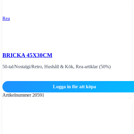
Rea
BRICKA 45X30CM
50-tal/Nostalgi/Retro
,
Hushåll & Kök
,
Rea-artiklar (50%)
Logga in för att köpa
Artikelnummer
20591