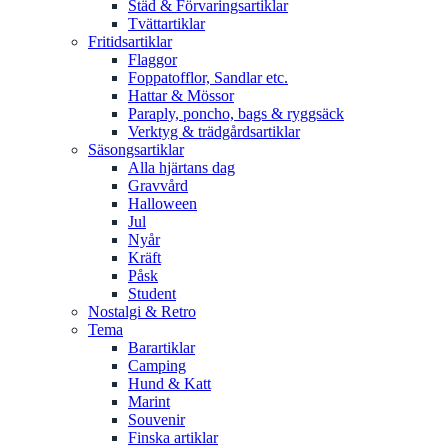
Städ & Förvaringsartiklar
Tvättartiklar
Fritidsartiklar
Flaggor
Foppatofflor, Sandlar etc.
Hattar & Mössor
Paraply, poncho, bags & ryggsäck
Verktyg & trädgårdsartiklar
Säsongsartiklar
Alla hjärtans dag
Gravvård
Halloween
Jul
Nyår
Kräft
Påsk
Student
Nostalgi & Retro
Tema
Barartiklar
Camping
Hund & Katt
Marint
Souvenir
Finska artiklar