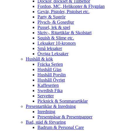
Dockor, dockset & Tillbehör
Fordon, MC, Helikopter & Flygplan
Gevär, Pistoler, Pistolset etc.
Party & Sugrör
Plysch- & Gosedjur
Pussel, lek & spel
Skriv-, Ritartiklar & Skolstart
Squish & Slime etc.
Leksaker 10-kronors
Små leksaker
Övriga Leksaker
Hushåll & kök
Fräcka Serien
Hushåll Glas
Hushåll Porslin
Hushåll Övrigt
Kaffeserien
Swedish Fika
Servetter
Picknick & Sommarartiklar
Presentartiklar & Inredning
Inredning
Presentpåsar & Presentpapper
Bad, städ & förvaring
Badrum & Personal Care