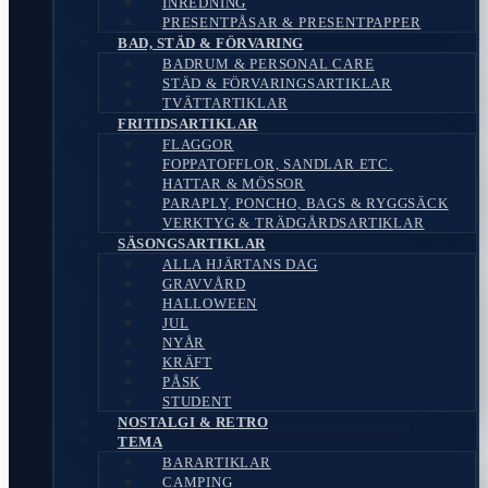
INREDNING
PRESENTPÅSAR & PRESENTPAPPER
BAD, STÄD & FÖRVARING
BADRUM & PERSONAL CARE
STÄD & FÖRVARINGSARTIKLAR
TVÄTTARTIKLAR
FRITIDSARTIKLAR
FLAGGOR
FOPPATOFFLOR, SANDLAR ETC.
HATTAR & MÖSSOR
PARAPLY, PONCHO, BAGS & RYGGSÄCK
VERKTYG & TRÄDGÅRDSARTIKLAR
SÄSONGSARTIKLAR
ALLA HJÄRTANS DAG
GRAVVÅRD
HALLOWEEN
JUL
NYÅR
KRÄFT
PÅSK
STUDENT
NOSTALGI & RETRO
TEMA
BARARTIKLAR
CAMPING