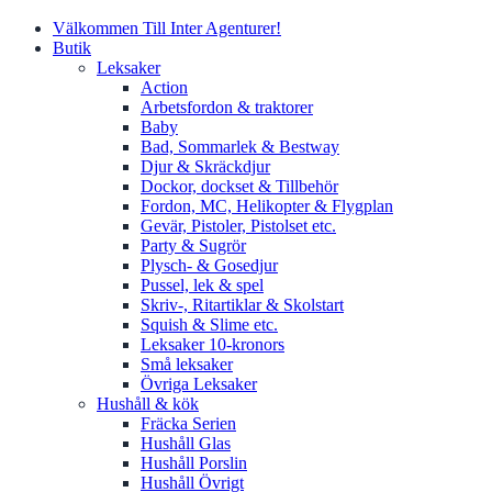
Välkommen Till Inter Agenturer!
Butik
Leksaker
Action
Arbetsfordon & traktorer
Baby
Bad, Sommarlek & Bestway
Djur & Skräckdjur
Dockor, dockset & Tillbehör
Fordon, MC, Helikopter & Flygplan
Gevär, Pistoler, Pistolset etc.
Party & Sugrör
Plysch- & Gosedjur
Pussel, lek & spel
Skriv-, Ritartiklar & Skolstart
Squish & Slime etc.
Leksaker 10-kronors
Små leksaker
Övriga Leksaker
Hushåll & kök
Fräcka Serien
Hushåll Glas
Hushåll Porslin
Hushåll Övrigt