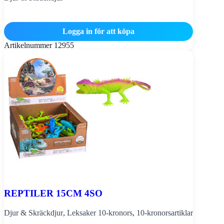
Logga in för att köpa
Artikelnummer
12955
REPTILER 15CM 4SO
Djur & Skräckdjur
,
Leksaker 10-kronors
,
10-kronorsartiklar