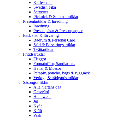
Kaffeserien
Swedish Fika
Servetter
Picknick & Sommarartiklar
Presentartiklar & Inredning
Inredning
Presentpåsar & Presentpapper
Bad, städ & förvaring
Badrum & Personal Care
Städ & Förvaringsartiklar
Tvättartiklar
Fritidsartiklar
Flaggor
Foppatofflor, Sandlar etc.
Hattar & Mössor
Paraply, poncho, bags & ryggsäck
Verktyg & trädgårdsartiklar
Säsongsartiklar
Alla hjärtans dag
Gravvård
Halloween
Jul
Nyår
Kräft
Påsk