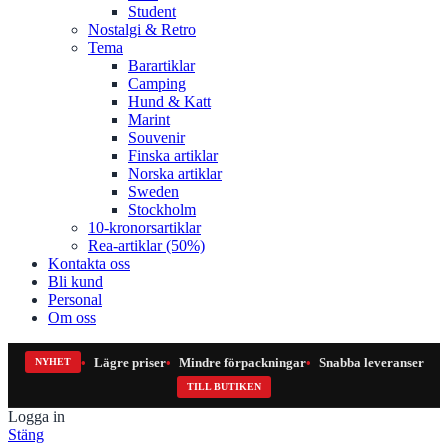
Student
Nostalgi & Retro
Tema
Barartiklar
Camping
Hund & Katt
Marint
Souvenir
Finska artiklar
Norska artiklar
Sweden
Stockholm
10-kronorsartiklar
Rea-artiklar (50%)
Kontakta oss
Bli kund
Personal
Om oss
Lägre priser
Mindre förpackningar
Snabba leveranser
NYHET
TILL BUTIKEN
Logga in
Stäng